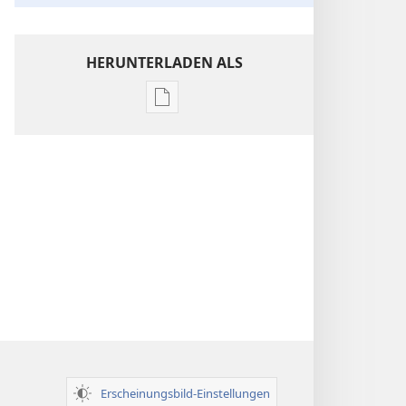
HERUNTERLADEN ALS
Downloadoptionen
für
Veröffentlichungen
Einsichten
über
die
Heilige
Schrift
Erscheinungsbild-Einstellungen