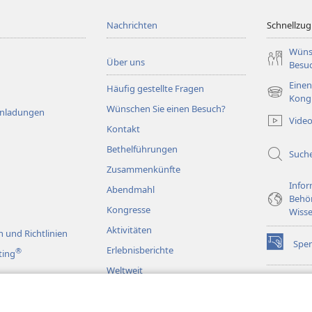
Nachrichten
Schnellzugr
Wüns
Über uns
Besu
Einen
Häufig gestellte Fragen
(öffnet
Kong
Wünschen Sie einen Besuch?
neues
Einladungen
Vide
Fenster)
Kontakt
Bethelführungen
Such
Zusammenkünfte
Infor
Abendmahl
Behö
Kongresse
Wisse
Aktivitäten
 und Richtlinien
Spe
(öffnet
Erlebnisberichte
®
ting
neues
Weltweit
Fenster)
Wac
(öffnet
BIB
neues