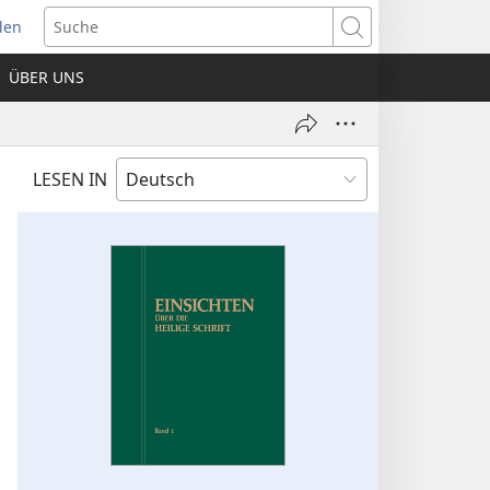
den
net
Suche
es
ÜBER UNS
ter)
LESEN IN