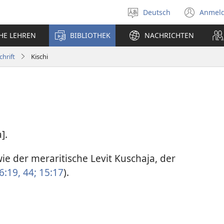
Deutsch
Anmel
Sprache
(öff
auswählen
neu
CHE LEHREN
BIBLIOTHEK
NACHRICHTEN
Fens
chrift
Kischi
].
e der meraritische Levit Kuschaja, der
6:19,
44;
15:17
).