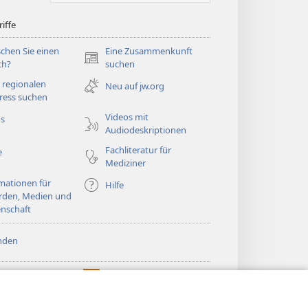
iffe
chen Sie einen
Eine Zusammenkunft
(öffnet
ch?
suchen
neues
 regionalen
Neu auf jw.org
Fenster)
ress suchen
Videos mit
os
Audiodeskriptionen
Fachliteratur für
e
Mediziner
mationen für
Hilfe
rden, Medien und
nschaft
nden
htturm ONLINE-
®
JW Hub
(öffnet
LIOTHEK
neues