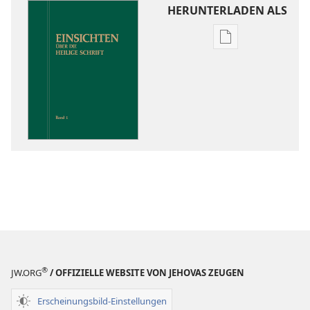
HERUNTERLADEN ALS
Downloadoptio
für
Veröffentlichun
Einsichten
über
die
Heilige
Schrift
®
JW.ORG
/ OFFIZIELLE WEBSITE VON JEHOVAS ZEUGEN
Erscheinungsbild-Einstellungen