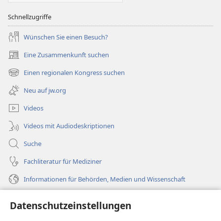
Schnellzugriffe
Wünschen Sie einen Besuch?
Eine Zusammenkunft suchen
(öffnet
neues
Einen regionalen Kongress suchen
(öffnet
Fenster)
neues
Neu auf jw.org
Fenster)
Videos
Videos mit Audiodeskriptionen
Suche
Fachliteratur für Mediziner
Informationen für Behörden, Medien und Wissenschaft
Hilfe
Datenschutzeinstellungen