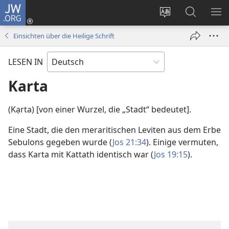
JW.ORG
Anmelden
(öffnet
Websitesprache
Suche
ME
neues
ändern
EI
Einsichten über die Heilige Schrift
Fenster)
LESEN IN
Karta
(Kạrta) [von einer Wurzel, die „Stadt“ bedeutet].
Eine Stadt, die den meraritischen Leviten aus dem Erbe
Sebulons gegeben wurde (
Jos 21:34
). Einige vermuten,
dass Karta mit Kattath identisch war (
Jos 19:15
).