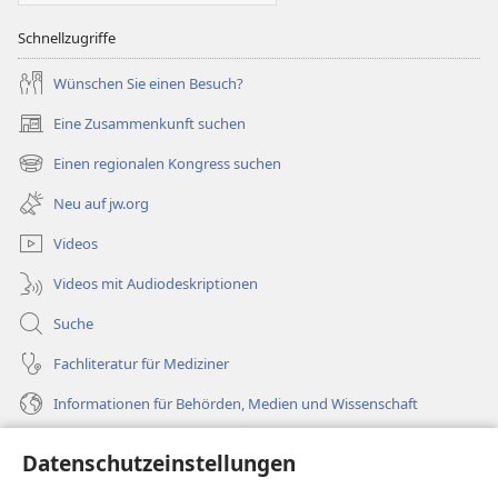
Schnellzugriffe
Wünschen Sie einen Besuch?
Eine Zusammenkunft suchen
(öffnet
neues
Einen regionalen Kongress suchen
(öffnet
Fenster)
neues
Neu auf jw.org
Fenster)
Videos
Videos mit Audiodeskriptionen
Suche
Fachliteratur für Mediziner
Informationen für Behörden, Medien und Wissenschaft
Hilfe
Datenschutzeinstellungen