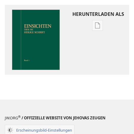
HERUNTERLADEN ALS
Downloadoptio
für
Veröffentlichun
Einsichten
über
die
Heilige
Schrift
®
JW.ORG
/ OFFIZIELLE WEBSITE VON JEHOVAS ZEUGEN
Erscheinungsbild-Einstellungen