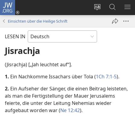
JW.ORG
Anmelden
(öffnet
Websitesprache
Suche
ME
neues
ändern
EI
Einsichten über die Heilige Schrift
Fenster)
LESEN IN
Jisrachja
(Jisrạchja) [„Jah leuchtet auf“].
1.
Ein Nachkomme Issachars über Tola (
1Ch 7:1-5
).
2.
Ein Aufseher der Sänger, die einen Beitrag leisteten,
als man die Fertigstellung der Mauer Jerusalems
feierte, die unter der Leitung Nehemias wieder
aufgebaut worden war (
Ne 12:42
).