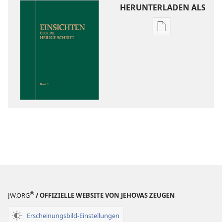
HERUNTERLADEN ALS
Downloadoptio
für
Veröffentlichun
Einsichten
über
die
Heilige
Schrift
®
JW.ORG
/ OFFIZIELLE WEBSITE VON JEHOVAS ZEUGEN
Erscheinungsbild-Einstellungen