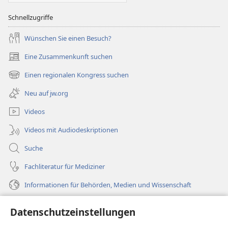
Schnellzugriffe
Wünschen Sie einen Besuch?
Eine Zusammenkunft suchen
(öffnet
neues
Einen regionalen Kongress suchen
(öffnet
Fenster)
neues
Neu auf jw.org
Fenster)
Videos
Videos mit Audiodeskriptionen
Suche
Fachliteratur für Mediziner
Informationen für Behörden, Medien und Wissenschaft
Hilfe
Datenschutzeinstellungen