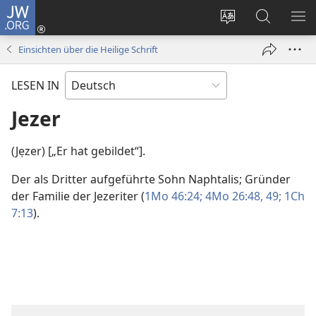
JW.ORG
Anmelden
(öffnet
Websitesprache
Suche
ME
neues
ändern
EI
Einsichten über die Heilige Schrift
Fenster)
LESEN IN
Jezer
(Jẹzer) [„Er hat gebildet“].
Der als Dritter aufgeführte Sohn Naphtalis; Gründer
der Familie der Jezeriter (
1Mo 46:24;
4Mo 26:48, 49;
1Ch
7:13
).