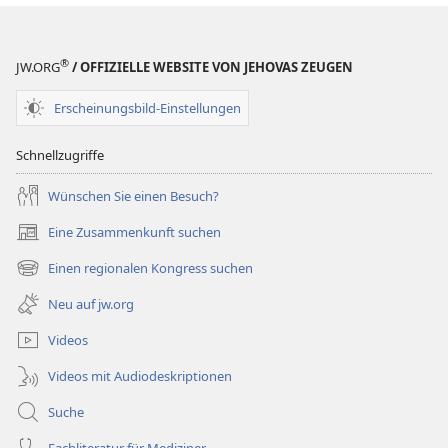
®
JW.ORG
/ OFFIZIELLE WEBSITE VON JEHOVAS ZEUGEN
Erscheinungsbild-Einstellungen
Schnellzugriffe
Wünschen Sie einen Besuch?
Eine Zusammenkunft suchen
(öffnet
neues
Einen regionalen Kongress suchen
(öffnet
Fenster)
neues
Neu auf jw.org
Fenster)
Videos
Videos mit Audiodeskriptionen
Suche
Fachliteratur für Mediziner