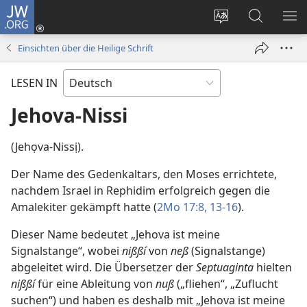
JW.ORG
Anmelden
(öffnet
Websitesprache
Suche
ME
neues
ändern
EI
Einsichten über die Heilige Schrift
Fenster)
LESEN IN
Jehova-Nissi
(Jehọva-Nissị).
Der Name des Gedenkaltars, den Moses errichtete,
nachdem Israel in Rephidim erfolgreich gegen die
Amalekiter gekämpft hatte (
2Mo 17:8,
13-16
).
Dieser Name bedeutet „Jehova ist meine
Signalstange“, wobei
nißßí
von
neß
(Signalstange)
abgeleitet wird. Die Übersetzer der
Septuaginta
hielten
nißßí
für eine Ableitung von
nuß
(„fliehen“, „Zuflucht
suchen“) und haben es deshalb mit „Jehova ist meine