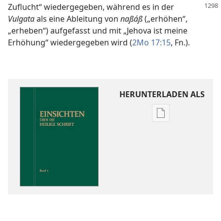
Zuflucht“ wiedergegeben, während es in
der
Vulgata
als eine Ableitung von
naßáß
(„erhöhen“,
„erheben“) aufgefasst und mit „Jehova ist meine
Erhöhung“ wiedergegeben wird (
2Mo 17:15
, Fn.).
HERUNTERLADEN ALS
Downloadoptio
für
Veröffentlichun
Einsichten
über
die
Heilige
Schrift