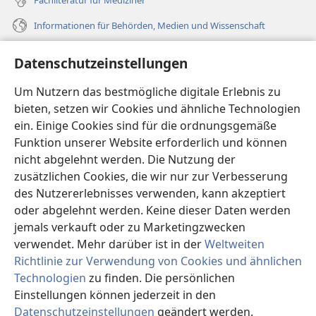
Informationen für Behörden, Medien und Wissenschaft
Hilfe
Datenschutzeinstellungen
Spenden
Um Nutzern das bestmögliche digitale Erlebnis zu
(öffnet
neues
bieten, setzen wir Cookies und ähnliche Technologien
Fenster)
ein. Einige Cookies sind für die ordnungsgemäße
Wachtturm ONLINE-BIBLIOTHEK
(öffnet
Funktion unserer Website erforderlich und können
neues
®
JW Hub
nicht abgelehnt werden. Die Nutzung der
Fenster)
(öffnet
zusätzlichen Cookies, die wir nur zur Verbesserung
neues
®
JW Library
Fenster)
des Nutzererlebnisses verwenden, kann akzeptiert
oder abgelehnt werden. Keine dieser Daten werden
®
Watchtower Library
jemals verkauft oder zu Marketingzwecken
verwendet. Mehr darüber ist in der
Weltweiten
Richtlinie zur Verwendung von Cookies und ähnlichen
Technologien
zu finden. Die persönlichen
Copyright
© 2026 Watch Tower Bible and Tract Society of Pennsylvania.
Einstellungen können jederzeit in den
NUTZUNGSBEDINGUNGEN
|
DATENSCHUTZERKLÄRUNG
|
Datenschutzeinstellungen
geändert werden.