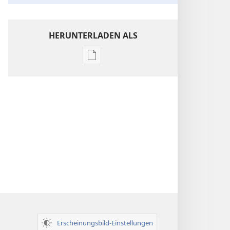
HERUNTERLADEN ALS
Downloadoptionen
für
Veröffentlichungen
Einsichten
über
die
Heilige
Schrift
Erscheinungsbild-Einstellungen