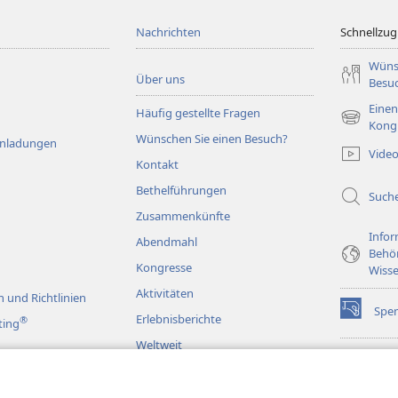
Nachrichten
Schnellzugr
Wüns
Über uns
Besu
Einen
Häufig gestellte Fragen
(öffnet
Kong
Wünschen Sie einen Besuch?
neues
Einladungen
Vide
Fenster)
Kontakt
Bethelführungen
Such
Zusammenkünfte
Infor
Abendmahl
Behö
Kongresse
Wisse
Aktivitäten
 und Richtlinien
Spe
(öffnet
Erlebnisberichte
®
ting
neues
Weltweit
Fenster)
Wac
(öffnet
BIB
neues