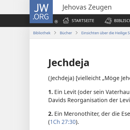
JW.ORG
Jehovas Zeugen
STARTSEITE
BIBLIS
Bibliothek
Bücher
Einsichten über die Heilige S
Jechdeja
(Jechdẹja) [vielleicht „Möge Jeh
1.
Ein Levit (oder sein Vaterh
Davids Reorganisation der Levit
2.
Ein Meronothiter, der die Es
(
1Ch 27:30
).