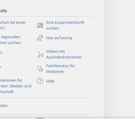
iffe
chen Sie einen
Eine Zusammenkunft
(öffnet
ch?
suchen
neues
 regionalen
Neu auf jw.org
Fenster)
ress suchen
Videos mit
os
Audiodeskriptionen
Fachliteratur für
e
Mediziner
mationen für
Hilfe
rden, Medien und
nschaft
nden
htturm ONLINE-
®
JW Hub
(öffnet
LIOTHEK
neues