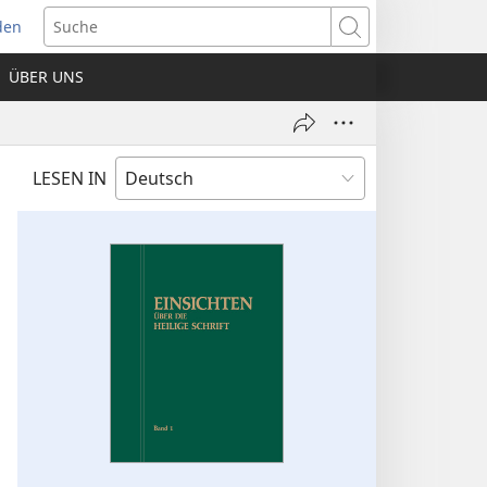
den
net
Suche
es
ÜBER UNS
ter)
LESEN IN