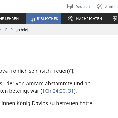
Deutsch
Anmel
Sprache
(öff
auswählen
neu
CHE LEHREN
BIBLIOTHEK
NACHRICHTEN
Fens
chrift
Jechdeja
ova fröhlich sein (sich freuen)“].
aus), der von Amram abstammte und an
en beteiligt war (
1Ch 24:20,
31
).
elinnen König Davids zu betreuen hatte