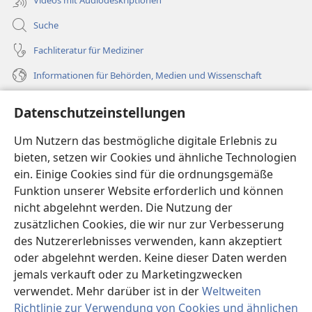
Suche
Fachliteratur für Mediziner
Informationen für Behörden, Medien und Wissenschaft
Hilfe
Datenschutzeinstellungen
Spenden
Um Nutzern das bestmögliche digitale Erlebnis zu
(öffnet
neues
bieten, setzen wir Cookies und ähnliche Technologien
Fenster)
ein. Einige Cookies sind für die ordnungsgemäße
Wachtturm ONLINE-BIBLIOTHEK
(öffnet
Funktion unserer Website erforderlich und können
neues
®
JW Hub
nicht abgelehnt werden. Die Nutzung der
Fenster)
(öffnet
zusätzlichen Cookies, die wir nur zur Verbesserung
neues
®
JW Library
Fenster)
des Nutzererlebnisses verwenden, kann akzeptiert
oder abgelehnt werden. Keine dieser Daten werden
®
Watchtower Library
jemals verkauft oder zu Marketingzwecken
verwendet. Mehr darüber ist in der
Weltweiten
Richtlinie zur Verwendung von Cookies und ähnlichen