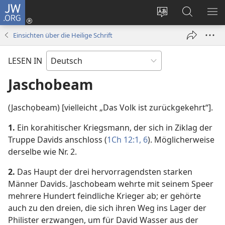
JW.ORG
Anmelden
(öffnet
Websitesprache
Suche
ME
neues
ändern
EI
Einsichten über die Heilige Schrift
Fenster)
LESEN IN
Jaschobeam
(Jaschọbeam) [vielleicht „Das Volk ist zurückgekehrt“].
1.
Ein korahitischer Kriegsmann, der sich in Ziklag der
Truppe Davids anschloss (
1Ch 12:1,
6
). Möglicherweise
derselbe wie Nr. 2.
2.
Das Haupt der drei hervorragendsten starken
Männer Davids. Jaschobeam wehrte mit seinem Speer
mehrere Hundert feindliche Krieger ab; er gehörte
auch zu den dreien, die sich ihren Weg ins Lager der
Philister erzwangen, um für David Wasser aus der