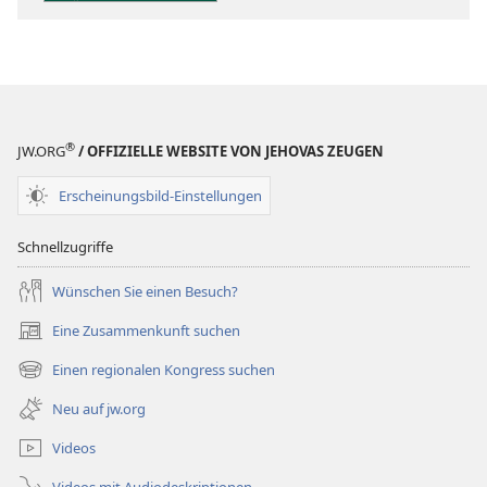
Heilige
Schrift
®
JW.ORG
/ OFFIZIELLE WEBSITE VON JEHOVAS ZEUGEN
Erscheinungsbild-Einstellungen
Schnellzugriffe
Wünschen Sie einen Besuch?
Eine Zusammenkunft suchen
(öffnet
neues
Einen regionalen Kongress suchen
(öffnet
Fenster)
neues
Neu auf jw.org
Fenster)
Videos
Videos mit Audiodeskriptionen