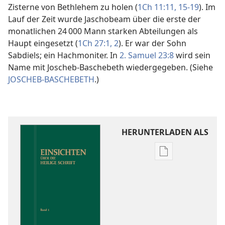
Zisterne von Bethlehem zu holen (
1Ch 11:11,
15-19
). Im
Lauf der Zeit wurde Jaschobeam über die erste der
monatlichen 24 000 Mann starken Abteilungen als
Haupt eingesetzt (
1Ch 27:1, 2
). Er war der Sohn
Sabdiels; ein Hachmoniter. In
2. Samuel 23:8
wird sein
Name mit Joscheb-Baschebeth wiedergegeben. (Siehe
JOSCHEB-BASCHEBETH
.)
HERUNTERLADEN ALS
Downloadoptio
für
Veröffentlichun
Einsichten
über
die