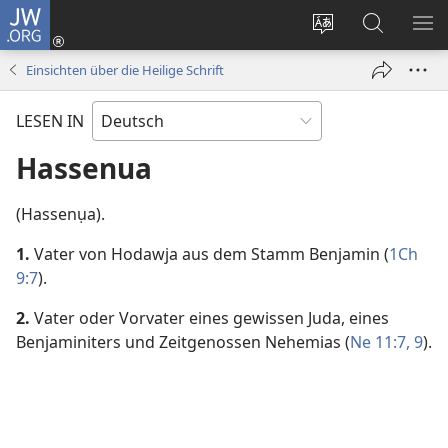
JW.ORG
Anmelden
(öffnet
Websitesprache
Suche
ME
neues
ändern
EI
Einsichten über die Heilige Schrift
Fenster)
LESEN IN
Hassenua
(Hassenụa).
1.
Vater von Hodawja aus dem Stamm Benjamin (
1Ch
9:7
).
2.
Vater oder Vorvater eines gewissen Juda, eines
Benjaminiters und Zeitgenossen Nehemias (
Ne 11:7,
9
).