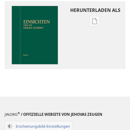
HERUNTERLADEN ALS
Downloadoptio
für
Veröffentlichun
Einsichten
über
die
Heilige
Schrift
®
JW.ORG
/ OFFIZIELLE WEBSITE VON JEHOVAS ZEUGEN
Erscheinungsbild-Einstellungen