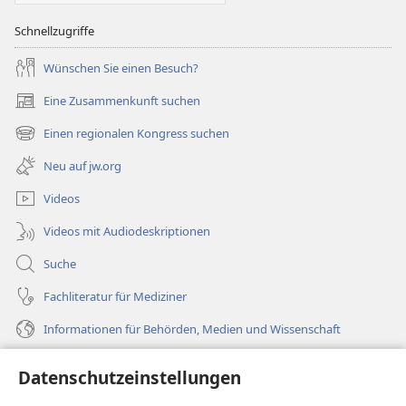
Schnellzugriffe
Wünschen Sie einen Besuch?
Eine Zusammenkunft suchen
(öffnet
neues
Einen regionalen Kongress suchen
(öffnet
Fenster)
neues
Neu auf jw.org
Fenster)
Videos
Videos mit Audiodeskriptionen
Suche
Fachliteratur für Mediziner
Informationen für Behörden, Medien und Wissenschaft
Hilfe
Datenschutzeinstellungen