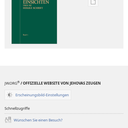
Downloadoptio
für
Veröffentlichun
Einsichten
über
die
Heilige
Schrift
®
JW.ORG
/ OFFIZIELLE WEBSITE VON JEHOVAS ZEUGEN
Erscheinungsbild-Einstellungen
Schnellzugriffe
Wünschen Sie einen Besuch?