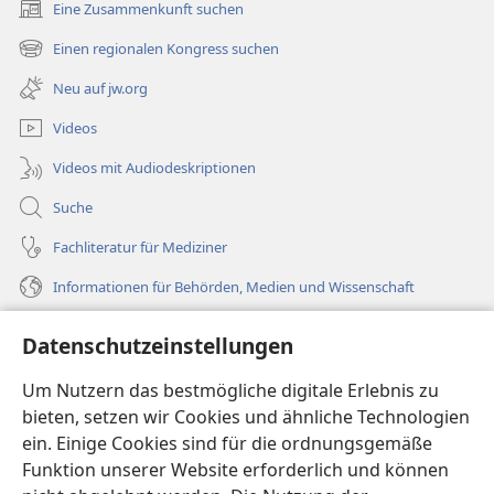
Eine Zusammenkunft suchen
(öffnet
neues
Einen regionalen Kongress suchen
(öffnet
Fenster)
neues
Neu auf jw.org
Fenster)
Videos
Videos mit Audiodeskriptionen
Suche
Fachliteratur für Mediziner
Informationen für Behörden, Medien und Wissenschaft
Hilfe
Datenschutzeinstellungen
Spenden
Um Nutzern das bestmögliche digitale Erlebnis zu
(öffnet
neues
bieten, setzen wir Cookies und ähnliche Technologien
Fenster)
ein. Einige Cookies sind für die ordnungsgemäße
Wachtturm ONLINE-BIBLIOTHEK
(öffnet
Funktion unserer Website erforderlich und können
neues
®
JW Hub