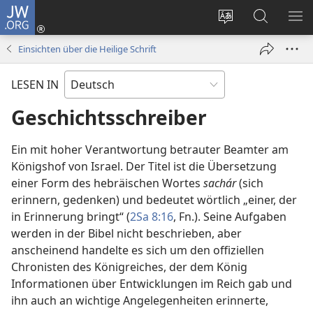
JW.ORG
Anmelden
(öffnet
Websitesprache
Suche
ME
neues
ändern
EI
Einsichten über die Heilige Schrift
Fenster)
LESEN IN
Geschichtsschreiber
Ein mit hoher Verantwortung betrauter Beamter am
Königshof von Israel. Der Titel ist die Übersetzung
einer Form des hebräischen Wortes
sachár
(sich
erinnern, gedenken) und bedeutet wörtlich „einer, der
in Erinnerung bringt“ (
2Sa 8:16
, Fn.). Seine Aufgaben
werden in der Bibel nicht beschrieben, aber
anscheinend handelte es sich um den offiziellen
Chronisten des Königreiches, der dem König
Informationen über Entwicklungen im Reich gab und
ihn auch an wichtige Angelegenheiten erinnerte,