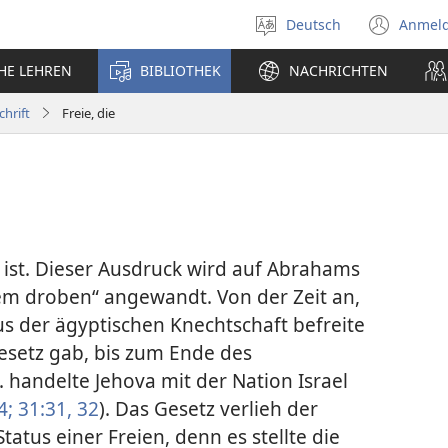
Deutsch
Anmel
Sprache
(öff
auswählen
neu
CHE LEHREN
BIBLIOTHEK
NACHRICHTEN
Fens
chrift
Freie, die
ei ist. Dieser Ausdruck wird auf Abrahams
lem droben“ angewandt. Von der Zeit an,
aus der ägyptischen Knechtschaft befreite
esetz gab, bis zum Ende des
. handelte Jehova mit der Nation Israel
4;
31:31, 32
). Das Gesetz verlieh der
tatus einer Freien, denn es stellte die