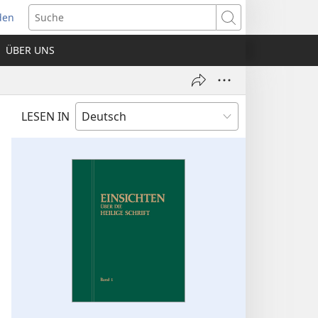
den
net
Suche
es
ÜBER UNS
ter)
LESEN IN