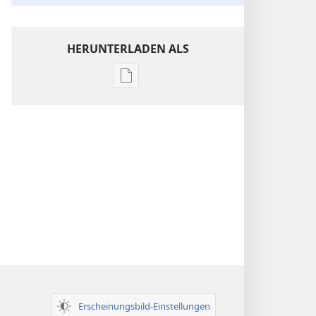
HERUNTERLADEN ALS
Downloadoptionen
für
Veröffentlichungen
Einsichten
über
die
Heilige
Schrift
Erscheinungsbild-Einstellungen