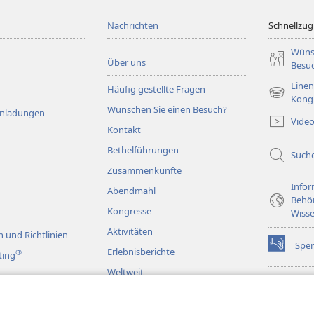
Nachrichten
Schnellzugr
Wüns
Über uns
Besu
Einen
Häufig gestellte Fragen
(öffnet
Kong
Wünschen Sie einen Besuch?
neues
Einladungen
Vide
Fenster)
Kontakt
Bethelführungen
Such
Zusammenkünfte
Infor
Abendmahl
Behö
Kongresse
Wisse
Aktivitäten
 und Richtlinien
Spe
(öffnet
Erlebnisberichte
®
ting
neues
Weltweit
Fenster)
Wac
(öffnet
BIB
neues