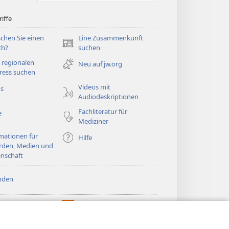
iffe
chen Sie einen
Eine Zusammenkunft
(öffnet
ch?
suchen
neues
 regionalen
Neu auf jw.org
Fenster)
ress suchen
Videos mit
os
Audiodeskriptionen
Fachliteratur für
e
Mediziner
mationen für
Hilfe
rden, Medien und
nschaft
nden
htturm ONLINE-
®
JW Hub
(öffnet
LIOTHEK
neues