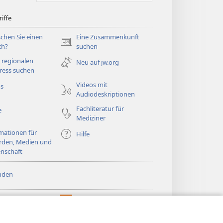
iffe
chen Sie einen
Eine Zusammenkunft
(öffnet
ch?
suchen
neues
 regionalen
Neu auf jw.org
Fenster)
ress suchen
Videos mit
os
Audiodeskriptionen
Fachliteratur für
e
Mediziner
mationen für
Hilfe
rden, Medien und
nschaft
nden
htturm ONLINE-
®
JW Hub
(öffnet
LIOTHEK
neues