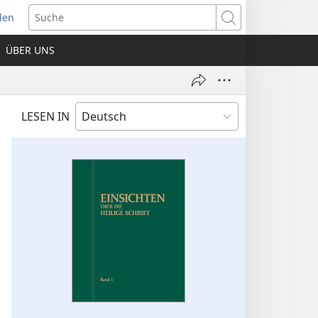
den
net
Suche
es
ÜBER UNS
ter)
LESEN IN