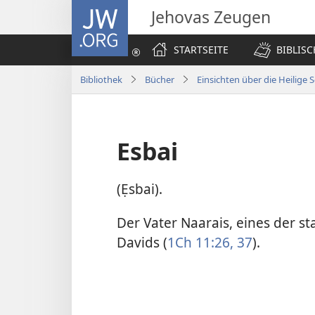
JW.ORG
Jehovas Zeugen
STARTSEITE
BIBLIS
Bibliothek
Bücher
Einsichten über die Heilige S
Esbai
(Ẹsbai).
Der Vater Naarais, eines der s
Davids (
1Ch 11:26,
37
).