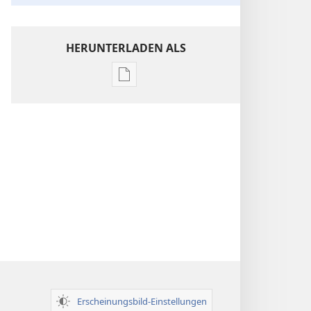
HERUNTERLADEN ALS
Downloadoptionen
für
Veröffentlichungen
Einsichten
über
die
Heilige
Schrift
Erscheinungsbild-Einstellungen