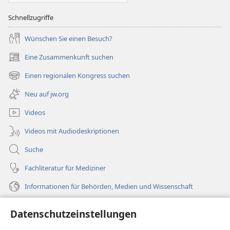
Schnellzugriffe
Wünschen Sie einen Besuch?
Eine Zusammenkunft suchen
(öffnet
neues
Einen regionalen Kongress suchen
(öffnet
Fenster)
neues
Neu auf jw.org
Fenster)
Videos
Videos mit Audiodeskriptionen
Suche
Fachliteratur für Mediziner
Informationen für Behörden, Medien und Wissenschaft
Hilfe
Datenschutzeinstellungen