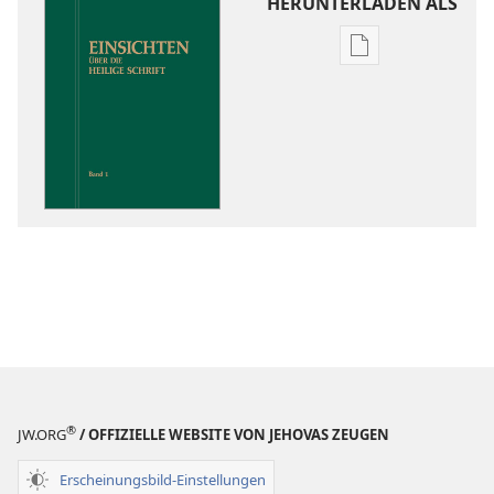
HERUNTERLADEN ALS
Downloadoptio
für
Veröffentlichun
Einsichten
über
die
Heilige
Schrift
®
JW.ORG
/ OFFIZIELLE WEBSITE VON JEHOVAS ZEUGEN
Erscheinungsbild-Einstellungen