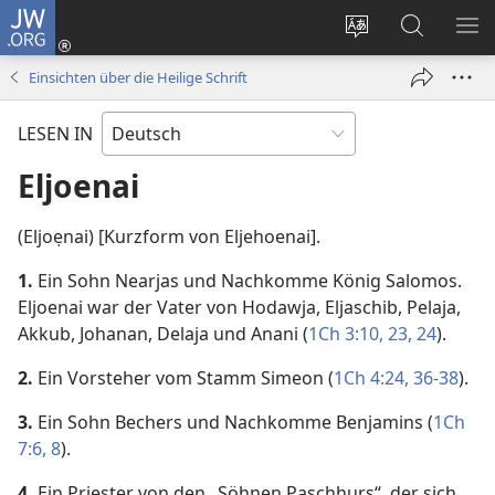
JW.ORG
Anmelden
(öffnet
Websitesprache
Suche
ME
neues
ändern
EI
Einsichten über die Heilige Schrift
Fenster)
LESEN IN
Eljoenai
(Eljoẹnai) [Kurzform von Eljehoenai].
1.
Ein Sohn Nearjas und Nachkomme König Salomos.
Eljoenai war der Vater von Hodawja, Eljaschib, Pelaja,
Akkub, Johanan, Delaja und Anani (
1Ch 3:10,
23, 24
).
2.
Ein Vorsteher vom Stamm Simeon (
1Ch 4:24,
36-38
).
3.
Ein Sohn Bechers und Nachkomme Benjamins (
1Ch
7:6,
8
).
4.
Ein Priester von den „Söhnen Paschhurs“, der sich