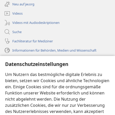
neues
Neu auf jw.org
Fenster)
Videos
Videos mit Audiodeskriptionen
Suche
Fachliteratur für Mediziner
Informationen für Behörden, Medien und Wissenschaft
Hilfe
Datenschutzeinstellungen
Spenden
Um Nutzern das bestmögliche digitale Erlebnis zu
(öffnet
neues
bieten, setzen wir Cookies und ähnliche Technologien
Fenster)
ein. Einige Cookies sind für die ordnungsgemäße
Wachtturm ONLINE-BIBLIOTHEK
(öffnet
Funktion unserer Website erforderlich und können
neues
®
JW Hub
nicht abgelehnt werden. Die Nutzung der
Fenster)
(öffnet
zusätzlichen Cookies, die wir nur zur Verbesserung
neues
®
JW Library
Fenster)
des Nutzererlebnisses verwenden, kann akzeptiert