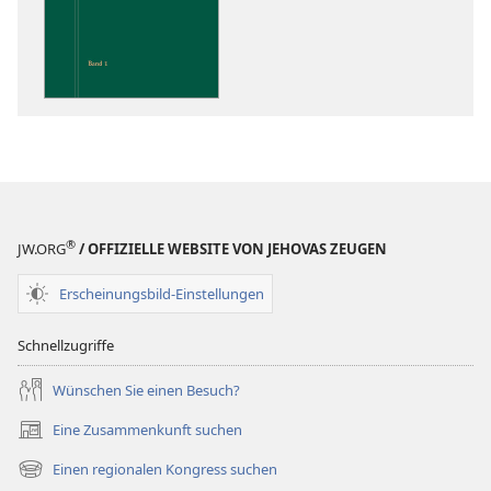
Veröffentlichun
Einsichten
über
die
Heilige
Schrift
®
JW.ORG
/ OFFIZIELLE WEBSITE VON JEHOVAS ZEUGEN
Erscheinungsbild-Einstellungen
Schnellzugriffe
Wünschen Sie einen Besuch?
Eine Zusammenkunft suchen
(öffnet
neues
Einen regionalen Kongress suchen
(öffnet
Fenster)