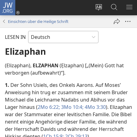
JW.ORG
Anmelden
(öffnet
Websitesprache
Suche
ME
neues
ändern
EI
Einsichten über die Heilige Schrift
Fenster)
LESEN IN
Elizaphan
(Elizạphan),
ELZAPHAN
(Ẹlzaphan) [„(Mein) Gott hat
verborgen (aufbewahrt)“].
1.
Der Sohn Usiels, des Onkels Aarons. Auf Moses’
Anweisung hin trug er zusammen mit seinem Bruder
Mischael die Leichname Nadabs und Abihus vor das
Lager hinaus (
2Mo 6:22;
3Mo 10:4;
4Mo 3:30
). Elizaphan
war der Stammvater einer levitischen Familie. Die Bibel
nennt einige Angehörige dieser Familie, die während
der Herrschaft Davids und während der Herrschaft
Hiskias dienten (
1Ch 15:8;
2Ch 29:13
).