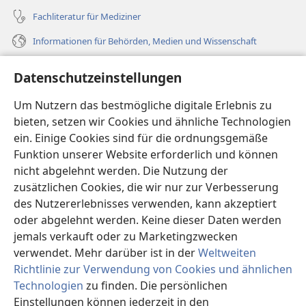
Fachliteratur für Mediziner
Informationen für Behörden, Medien und Wissenschaft
Hilfe
Datenschutzeinstellungen
Spenden
Um Nutzern das bestmögliche digitale Erlebnis zu
(öffnet
neues
bieten, setzen wir Cookies und ähnliche Technologien
Fenster)
ein. Einige Cookies sind für die ordnungsgemäße
Wachtturm ONLINE-BIBLIOTHEK
(öffnet
Funktion unserer Website erforderlich und können
neues
®
JW Hub
nicht abgelehnt werden. Die Nutzung der
Fenster)
(öffnet
zusätzlichen Cookies, die wir nur zur Verbesserung
neues
®
JW Library
Fenster)
des Nutzererlebnisses verwenden, kann akzeptiert
oder abgelehnt werden. Keine dieser Daten werden
®
Watchtower Library
jemals verkauft oder zu Marketingzwecken
verwendet. Mehr darüber ist in der
Weltweiten
Richtlinie zur Verwendung von Cookies und ähnlichen
Technologien
zu finden. Die persönlichen
Copyright
© 2026 Watch Tower Bible and Tract Society of Pennsylvania.
Einstellungen können jederzeit in den