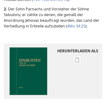
2.
Der Sohn Parnachs und Vorsteher der Söhne
Sebulons; er zählte zu denen, die gemäß der
Anordnung Jehovas beauftragt wurden, das Land der
Verheißung in Erbteile aufzuteilen (
4Mo 34:25
).
HERUNTERLADEN ALS
Downloadoptio
für
Veröffentlichun
Einsichten
über
die
Heilige
Schrift