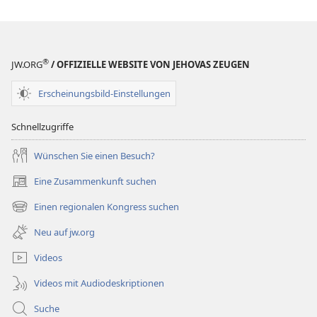
®
JW.ORG
/ OFFIZIELLE WEBSITE VON JEHOVAS ZEUGEN
Erscheinungsbild-Einstellungen
Schnellzugriffe
Wünschen Sie einen Besuch?
Eine Zusammenkunft suchen
(öffnet
neues
Einen regionalen Kongress suchen
(öffnet
Fenster)
neues
Neu auf jw.org
Fenster)
Videos
Videos mit Audiodeskriptionen
Suche