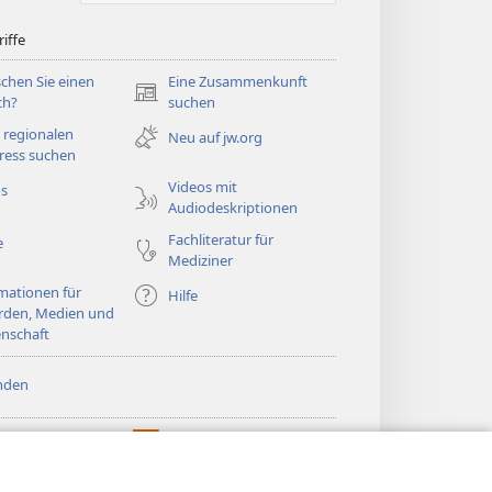
iffe
chen Sie einen
Eine Zusammenkunft
(öffnet
ch?
suchen
neues
 regionalen
Neu auf jw.org
Fenster)
ress suchen
Videos mit
os
Audiodeskriptionen
Fachliteratur für
e
Mediziner
mationen für
Hilfe
rden, Medien und
nschaft
nden
htturm ONLINE-
®
JW Hub
(öffnet
LIOTHEK
neues