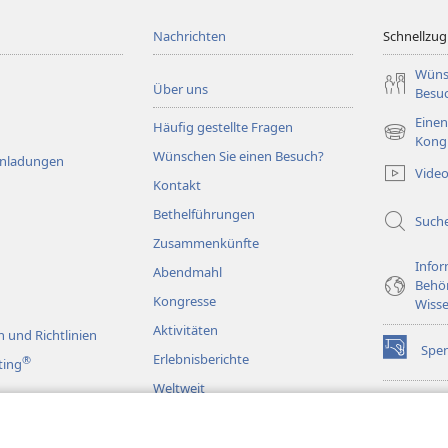
Nachrichten
Schnellzugr
Wüns
Über uns
Besu
Einen
Häufig gestellte Fragen
(öffnet
Kong
Wünschen Sie einen Besuch?
neues
Einladungen
Vide
Fenster)
Kontakt
Bethelführungen
Such
Zusammenkünfte
Infor
Abendmahl
Behö
Kongresse
Wisse
Aktivitäten
 und Richtlinien
Spe
(öffnet
Erlebnisberichte
®
ting
neues
Weltweit
Fenster)
Wac
(öffnet
BIB
neues