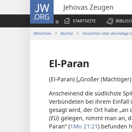
JW.ORG
Jehovas Zeugen
STARTSEITE
BIBLIS
Bibliothek
Bücher
Einsichten über die Heilige S
El-Paran
(El-Pạran) [„Großer (Mächtiger
Anscheinend die südlichste Spi
Verbündeten bei ihrem Einfall 
gesagt wird, der Ort habe „an
(EÜ)
gelegen, nimmt man an, da
Paran“ (
1Mo 21:21
) befunden ha