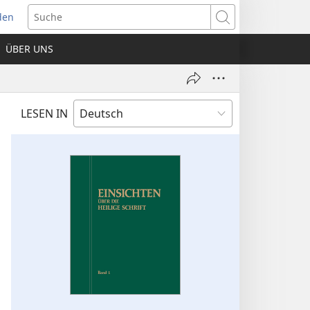
den
net
Suche
es
ÜBER UNS
ter)
LESEN IN