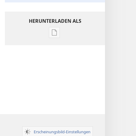
HERUNTERLADEN ALS
Downloadoptionen
für
Veröffentlichungen
Einsichten
über
die
Heilige
Schrift
Erscheinungsbild-Einstellungen