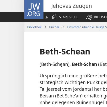
JW.ORG
Jehovas Zeugen
STARTSEITE
BIBLIS
Bibliothek
Bücher
Einsichten über die Heilige S
Beth-Schean
(Beth-Schẹan),
Beth-Schan
(Bet
Ursprünglich eine größere befe
strategisch wichtigen Punkt 
Tal Jesreel vom Jordantal her 
Beisan (Bet Scheʼan) erhalten 
nahe gelegenen Ruinenhügel Tel