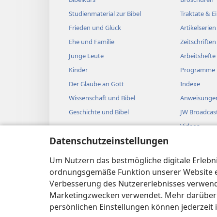
Studienmaterial zur Bibel
Traktate & 
Frieden und Glück
Artikelserien
Ehe und Familie
Zeitschriften
Junge Leute
Arbeitshefte
Kinder
Programme
Der Glaube an Gott
Indexe
Wissenschaft und Bibel
Anweisungen
Geschichte und Bibel
JW Broadcas
Videos
Datenschutzeinstellungen
Musik
Biblische Hö
Um Nutzern das bestmögliche digitale Erlebnis
Bibellesung
ordnungsgemäße Funktion unserer Website erf
Verbesserung des Nutzererlebnisses verwende
Marketingzwecken verwendet. Mehr darüber i
persönlichen Einstellungen können jederzeit 
Copyright
© 2026 Watch Tower Bible and Tract 