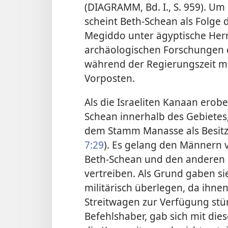
(DIAGRAMM, Bd. I., S. 959). Um d
scheint Beth-Schean als Folge d
Megiddo unter ägyptische Her
archäologischen Forschungen e
während der Regierungszeit m
Vorposten.
Als die Israeliten Kanaan erobert
Schean innerhalb des Gebietes
dem Stamm Manasse als Besitz
7:29
). Es gelang den Männern 
Beth-Schean und den anderen O
vertreiben. Als Grund gaben si
militärisch überlegen, da ihne
Streitwagen zur Verfügung stün
Befehlshaber, gab sich mit die