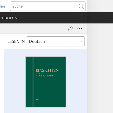
den
net
Suche
es
ÜBER UNS
ter)
LESEN IN