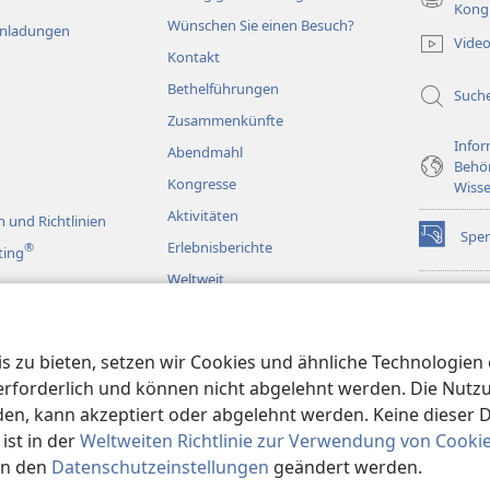
(öffnet
Kong
Wünschen Sie einen Besuch?
neues
Einladungen
Vide
Fenster)
Kontakt
Bethelführungen
Such
Zusammenkünfte
Infor
Abendmahl
Behö
Kongresse
Wisse
Aktivitäten
 und Richtlinien
Spe
(öffnet
Erlebnisberichte
®
ting
neues
Weltweit
Fenster)
Wac
(öffnet
BIB
neues
rspiele
JW L
Fenster)
 zu bieten, setzen wir Cookies und ähnliche Technologien ei
en
orderlich und können nicht abgelehnt werden. Die Nutzung
n, kann akzeptiert oder abgelehnt werden. Keine dieser 
st in der
Weltweiten Richtlinie zur Verwendung von Cooki
in den
Datenschutzeinstellungen
geändert werden.
Society of Pennsylvania.
NUTZUNGSBEDINGUNGEN
|
DATENSCHUTZER