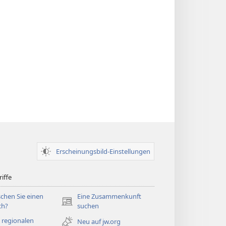
Erscheinungsbild-Einstellungen
iffe
chen Sie einen
Eine Zusammenkunft
(öffnet
ch?
suchen
neues
 regionalen
Neu auf jw.org
Fenster)