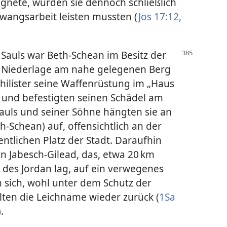
ignete, wurden sie dennoch schließlich
Zwangsarbeit leisten mussten (
Jos 17:12,
Sauls war Beth-Schean im Besitz der
ls Niederlage am nahe gelegenen Berg
Philister seine Waffenrüstung im „Haus
r und befestigten seinen Schädel am
uls und seiner Söhne hängten sie an
-Schean) auf, offensichtlich an der
tlichen Platz der Stadt. Daraufhin
on Jabesch-Gilead, das, etwa 20 km
e des Jordan lag, auf ein verwegenes
 sich, wohl unter dem Schutz der
olten die Leichname wieder zurück (
1Sa
).