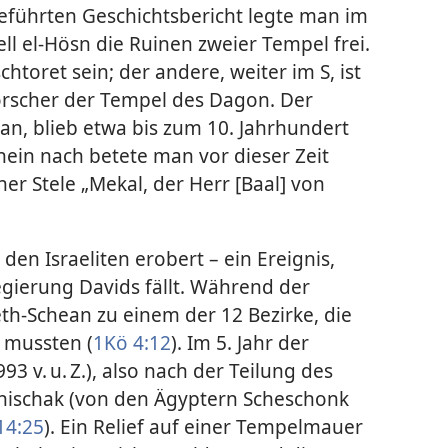
führten Geschichtsbericht legte man im
ll el-Hösn die Ruinen zweier Tempel frei.
htoret sein; der andere, weiter im S, ist
orscher der Tempel des Dagon. Der
an, blieb etwa bis zum 10. Jahrhundert
chein nach betete man vor dieser Zeit
ner Stele „Mekal, der Herr [Baal] von
 den Israeliten erobert – ein Ereignis,
Regierung Davids fällt. Während der
th-Schean zu einem der 12 Bezirke, die
 mussten (
1Kö 4:12
). Im 5. Jahr der
 v. u. Z.), also nach der Teilung des
hischak (von den Ägyptern Scheschonk
14:25
). Ein Relief auf einer Tempelmauer