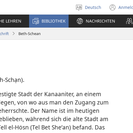
Deutsch
Anmel
Sprache
(öff
auswählen
neu
CHE LEHREN
BIBLIOTHEK
NACHRICHTEN
Fens
chrift
Beth-Schean
h-Schạn).
stigte Stadt der Kanaaniter, an einem
gelegen, von wo aus man den Zugang zum
beherrschte. Der Name ist im heutigen
geblieben, während sich die alte Stadt am
l el-Hösn (Tel Bet Sheʼan) befand. Das