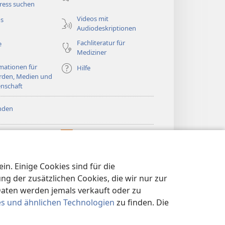
ress suchen
Videos mit
os
Audiodeskriptionen
Fachliteratur für
e
Mediziner
mationen für
Hilfe
rden, Medien und
nschaft
nden
htturm ONLINE-
®
JW Hub
(öffnet
LIOTHEK
neues
®
®
Fenster)
ibrary
Watchtower Library
n. Einige Cookies sind für die
 der zusätzlichen Cookies, die wir nur zur
Daten werden jemals verkauft oder zu
es und ähnlichen Technologien
zu finden. Die
KLÄRUNG
|
DATENSCHUTZEINSTELLUNGEN