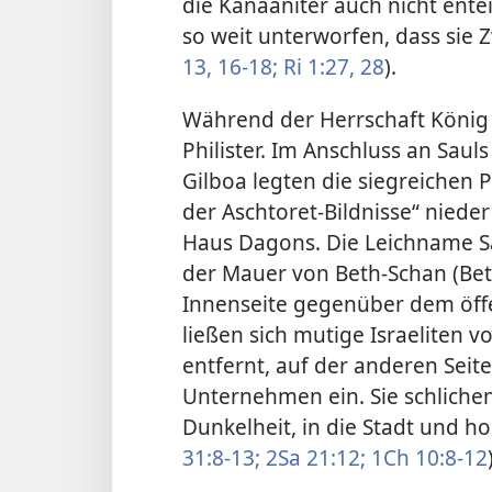
die Kanaaniter auch nicht ente
so weit unterworfen, dass sie 
13,
16-18;
Ri 1:27, 28
).
Während der Herrschaft König 
Philister. Im Anschluss an Sau
Gilboa legten die siegreichen 
der Aschtoret-Bildnisse“ niede
Haus Dagons. Die Leichname Sa
der Mauer von Beth-Schan (Beth
Innenseite gegenüber dem öffen
ließen sich mutige Israeliten v
entfernt, auf der anderen Seit
Unternehmen ein. Sie schlichen
Dunkelheit, in die Stadt und h
31:8-13;
2Sa 21:12;
1Ch 10:8-12