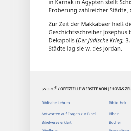
in Karnak in Ägypten stellt Sch
Eroberung zahlreicher Städte, 
Zur Zeit der Makkabäer hieß die
Geschichtsschreiber Josephus b
Dekapolis (
Der Jüdische Krieg,
3.
Städte lag sie w. des Jordan.
®
JW.ORG
/ OFFIZIELLE WEBSITE VON JEHOVAS Z
Biblische Lehren
Bibliothek
Antworten auf Fragen zur Bibel
Bibeln
Bibelverse erklärt
Bücher
Bibelkurs
Broschüren