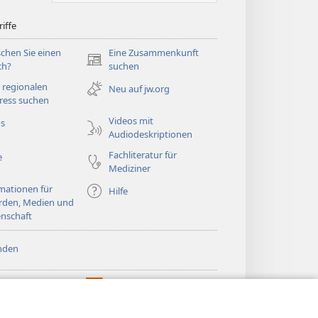
iffe
chen Sie einen
Eine Zusammenkunft
(öffnet
ch?
suchen
neues
 regionalen
Neu auf jw.org
Fenster)
ress suchen
Videos mit
os
Audiodeskriptionen
Fachliteratur für
e
Mediziner
mationen für
Hilfe
rden, Medien und
nschaft
nden
htturm ONLINE-
®
JW Hub
(öffnet
LIOTHEK
neues