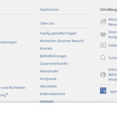
Nachrichten
Schnellzugr
Wüns
Über uns
Besu
Einen
Häufig gestellte Fragen
(öffnet
Kong
Wünschen Sie einen Besuch?
neues
Einladungen
Vide
Fenster)
Kontakt
Bethelführungen
Such
Zusammenkünfte
Infor
Abendmahl
Behö
Kongresse
Wisse
Aktivitäten
 und Richtlinien
Spe
(öffnet
Erlebnisberichte
®
ting
neues
Weltweit
Fenster)
Wac
(öffnet
BIB
neues