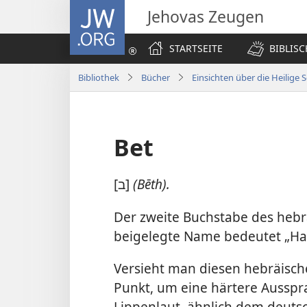
JW.ORG
Jehovas Zeugen
STARTSEITE
BIBLIS
Bibliothek
Bücher
Einsichten über die Heilige S
Bet
[ב]
(Bēth).
Der zweite Buchstabe des heb
beigelegte Name bedeutet „Ha
Versieht man diesen hebräisch
Punkt, um eine härtere Ausspra
Lippenlaut, ähnlich dem deutsc