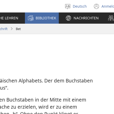
Deutsch
Anmel
Sprache
(öff
auswählen
neu
CHE LEHREN
BIBLIOTHEK
NACHRICHTEN
Fens
chrift
Bet
räischen Alphabets. Der dem Buchstaben
us“.
en Buchstaben in der Mitte mit einem
che zu erzielen, wird er zu einem
hen „b“. Ohne den Punkt klingt er