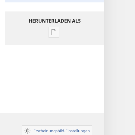
HERUNTERLADEN ALS
Downloadoptionen
für
Veröffentlichungen
Einsichten
über
die
Heilige
Schrift
Erscheinungsbild-Einstellungen