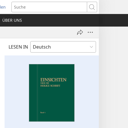
den
net
Suche
es
ÜBER UNS
ter)
LESEN IN