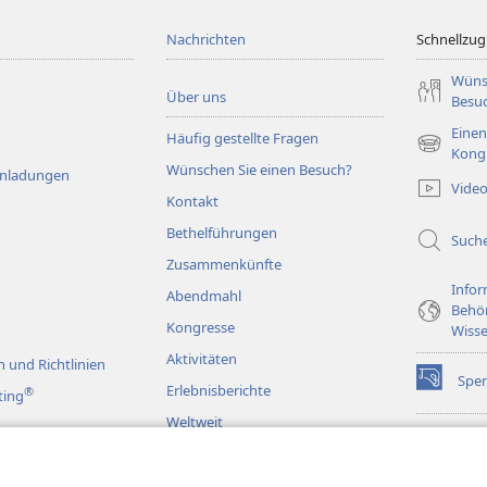
Nachrichten
Schnellzugr
Wüns
Über uns
Besu
Einen
Häufig gestellte Fragen
(öffnet
Kong
Wünschen Sie einen Besuch?
neues
Einladungen
Vide
Fenster)
Kontakt
Bethelführungen
Such
Zusammenkünfte
Infor
Abendmahl
Behö
Kongresse
Wisse
Aktivitäten
 und Richtlinien
Spe
(öffnet
Erlebnisberichte
®
ting
neues
Weltweit
Fenster)
Wac
(öffnet
BIB
neues