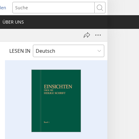
den
net
Suche
es
ÜBER UNS
ter)
LESEN IN