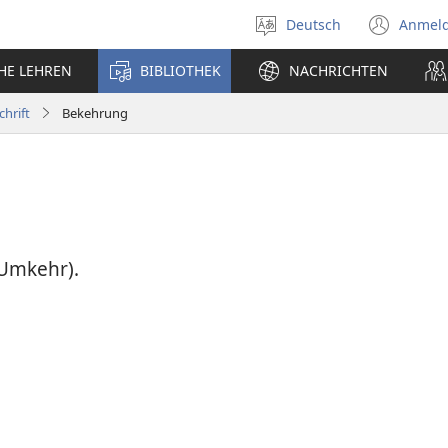
Deutsch
Anmel
Sprache
(öff
auswählen
neu
CHE LEHREN
BIBLIOTHEK
NACHRICHTEN
Fens
chrift
Bekehrung
Umkehr).