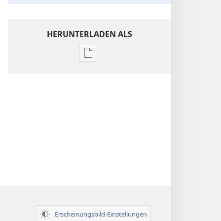
HERUNTERLADEN ALS
Downloadoptionen
für
Veröffentlichungen
Einsichten
über
die
Heilige
Schrift
Erscheinungsbild-Einstellungen