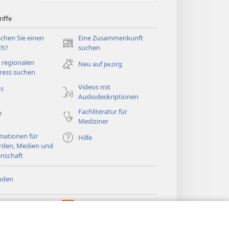
iffe
chen Sie einen
Eine Zusammenkunft
(öffnet
ch?
suchen
neues
 regionalen
Neu auf jw.org
Fenster)
ress suchen
Videos mit
os
Audiodeskriptionen
Fachliteratur für
e
Mediziner
mationen für
Hilfe
rden, Medien und
nschaft
nden
htturm ONLINE-
®
JW Hub
(öffnet
LIOTHEK
neues