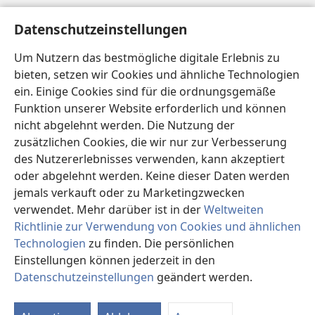
Hilfe
Datenschutzeinstellungen
Spenden
Um Nutzern das bestmögliche digitale Erlebnis zu
(öffnet
neues
bieten, setzen wir Cookies und ähnliche Technologien
Fenster)
ein. Einige Cookies sind für die ordnungsgemäße
Wachtturm ONLINE-BIBLIOTHEK
(öffnet
Funktion unserer Website erforderlich und können
neues
®
JW Hub
nicht abgelehnt werden. Die Nutzung der
Fenster)
(öffnet
zusätzlichen Cookies, die wir nur zur Verbesserung
neues
®
JW Library
Fenster)
des Nutzererlebnisses verwenden, kann akzeptiert
oder abgelehnt werden. Keine dieser Daten werden
®
Watchtower Library
jemals verkauft oder zu Marketingzwecken
verwendet. Mehr darüber ist in der
Weltweiten
Richtlinie zur Verwendung von Cookies und ähnlichen
Technologien
zu finden. Die persönlichen
Copyright
© 2026 Watch Tower Bible and Tract Society of Pennsylvania.
Einstellungen können jederzeit in den
NUTZUNGSBEDINGUNGEN
|
DATENSCHUTZERKLÄRUNG
|
Datenschutzeinstellungen
geändert werden.
DATENSCHUTZEINSTELLUNGEN