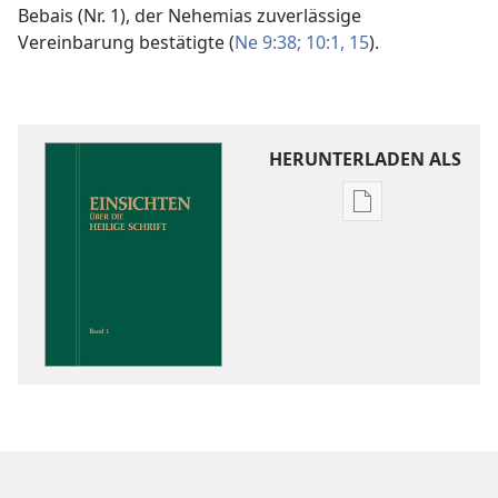
Bebais (Nr. 1), der Nehemias zuverlässige
Vereinbarung bestätigte (
Ne 9:38;
10:1,
15
).
HERUNTERLADEN ALS
Downloadoptio
für
Veröffentlichun
Einsichten
über
die
Heilige
Schrift