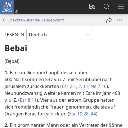
JW.ORG
Anmelden
(öffnet
Websitesprache
Suche
ME
neues
ändern
EI
Einsichten über die Heilige Schrift
Fenster)
LESEN IN
Bebai
(Bẹbai).
1.
Ein Familienoberhaupt, dessen über
600 Nachkommen 537 v. u. Z. mit Serubbabel nach
Jerusalem zurückkehrten (
Esr 2:1, 2,
11;
Ne 7:16
).
Neunundzwanzig weitere kamen mit Esra im Jahr 468
v. u. Z. (
Esr 8:11
). Vier aus der ersten Gruppe hatten
sich fremdländische Frauen genommen, die sie auf
Drängen Esras fortschickten (
Esr 10:28,
44
).
2.
Ein prominenter Mann oder ein Vertreter der Söhne