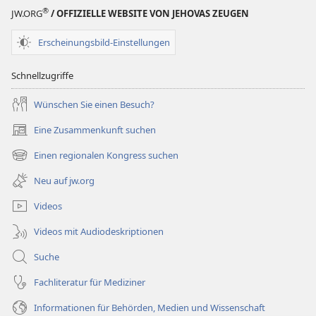
®
JW.ORG
/ OFFIZIELLE WEBSITE VON JEHOVAS ZEUGEN
Erscheinungsbild-Einstellungen
Schnellzugriffe
Wünschen Sie einen Besuch?
Eine Zusammenkunft suchen
(öffnet
neues
Einen regionalen Kongress suchen
(öffnet
Fenster)
neues
Neu auf jw.org
Fenster)
Videos
Videos mit Audiodeskriptionen
Suche
Fachliteratur für Mediziner
Informationen für Behörden, Medien und Wissenschaft