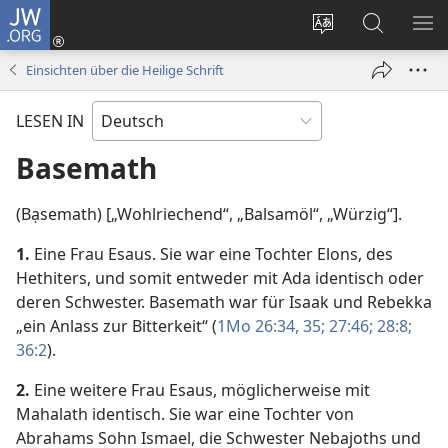
JW.ORG
Anmelden
(öffnet
Websitesprache
Suche
ME
neues
ändern
EI
Einsichten über die Heilige Schrift
Fenster)
LESEN IN
Basemath
(Bạsemath) [„Wohlriechend“, „Balsamöl“, „Würzig“].
1.
Eine Frau Esaus. Sie war eine Tochter Elons, des
Hethiters, und somit entweder mit Ada identisch oder
deren Schwester. Basemath war für Isaak und Rebekka
„ein Anlass zur Bitterkeit“ (
1Mo 26:34, 35;
27:46;
28:8;
36:2
).
2.
Eine weitere Frau Esaus, möglicherweise mit
Mahalath identisch. Sie war eine Tochter von
Abrahams Sohn Ismael, die Schwester Nebajoths und