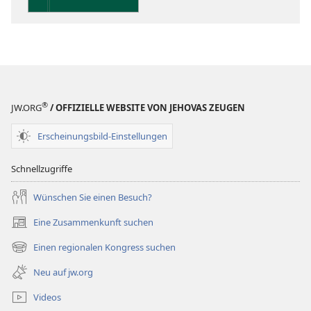
die
Heilige
Schrift
®
JW.ORG
/ OFFIZIELLE WEBSITE VON JEHOVAS ZEUGEN
Erscheinungsbild-Einstellungen
Schnellzugriffe
Wünschen Sie einen Besuch?
Eine Zusammenkunft suchen
(öffnet
neues
Einen regionalen Kongress suchen
(öffnet
Fenster)
neues
Neu auf jw.org
Fenster)
Videos