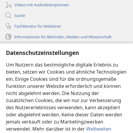
Videos mit Audiodeskriptionen
Suche
Fachliteratur für Mediziner
Informationen für Behörden, Medien und Wissenschaft
Hilfe
Datenschutzeinstellungen
Spenden
Um Nutzern das bestmögliche digitale Erlebnis zu
(öffnet
neues
bieten, setzen wir Cookies und ähnliche Technologien
Fenster)
ein. Einige Cookies sind für die ordnungsgemäße
Wachtturm ONLINE-BIBLIOTHEK
(öffnet
Funktion unserer Website erforderlich und können
neues
®
JW Hub
nicht abgelehnt werden. Die Nutzung der
Fenster)
(öffnet
zusätzlichen Cookies, die wir nur zur Verbesserung
neues
®
JW Library
Fenster)
des Nutzererlebnisses verwenden, kann akzeptiert
oder abgelehnt werden. Keine dieser Daten werden
®
Watchtower Library
jemals verkauft oder zu Marketingzwecken
verwendet. Mehr darüber ist in der
Weltweiten