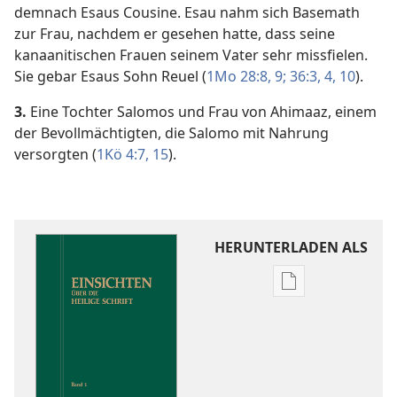
demnach Esaus Cousine. Esau nahm sich Basemath
zur Frau, nachdem er gesehen hatte, dass seine
kanaanitischen Frauen seinem Vater sehr missfielen.
Sie gebar Esaus Sohn Reuel (
1Mo 28:8, 9;
36:3, 4,
10
).
3.
Eine Tochter Salomos und Frau von Ahimaaz, einem
der Bevollmächtigten, die Salomo mit Nahrung
versorgten (
1Kö 4:7,
15
).
HERUNTERLADEN ALS
Downloadoptio
für
Veröffentlichun
Einsichten
über