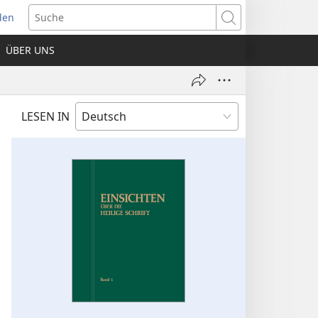
den
net
Suche
es
ÜBER UNS
ter)
LESEN IN