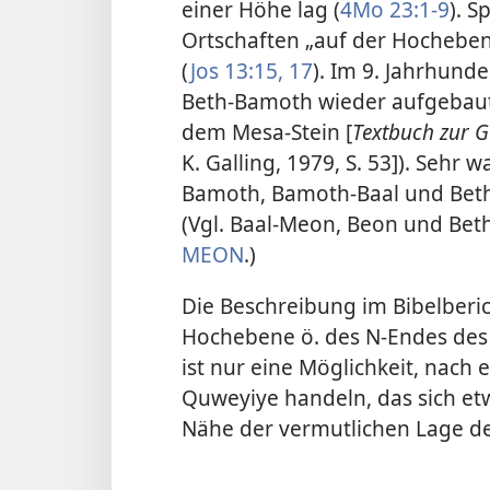
einer Höhe lag (
4Mo 23:1-9
). 
Ortschaften „auf der Hochebe
(
Jos 13:15,
17
). Im 9. Jahrhunde
Beth-Bamoth wieder aufgebaut, 
dem Mesa-Stein [
Textbuch zur Ge
K. Galling, 1979, S. 53]). Sehr
Bamoth, Bamoth-Baal und Beth
(Vgl. Baal-Meon, Beon und Be
MEON
.)
Die Beschreibung im Bibelberic
Hochebene ö. des N-Endes des 
ist nur eine Möglichkeit, nach 
Quweyiye handeln, das sich et
Nähe der vermutlichen Lage de