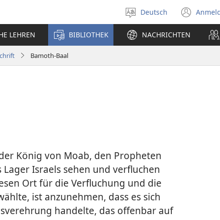
Deutsch
Anmel
Sprache
(öff
auswählen
neu
CHE LEHREN
BIBLIOTHEK
NACHRICHTEN
Fens
chrift
Bamoth-Baal
, der König von Moab, den Propheten
s Lager Israels sehen und verfluchen
iesen Ort für die Verfluchung und die
hlte, ist anzunehmen, dass es sich
sverehrung handelte, das offenbar auf