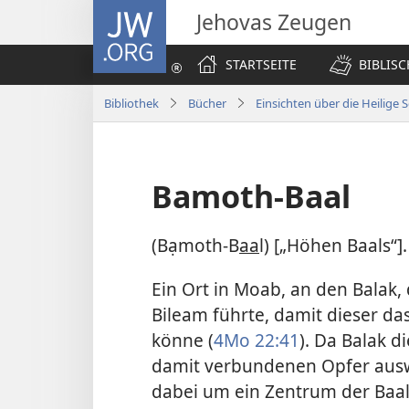
JW.ORG
Jehovas Zeugen
STARTSEITE
BIBLIS
Bibliothek
Bücher
Einsichten über die Heilige S
Bamoth-Baal
(Bạmoth-B
aa
l) [„Höhen Baals“].
Ein Ort in Moab, an den Balak
Bileam führte, damit dieser da
könne (
4Mo 22:41
). Da Balak d
damit verbundenen Opfer auswä
dabei um ein Zentrum der Baal