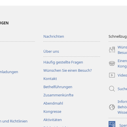
EUGEN
Nachrichten
Schnellzugr
Wüns
Über uns
Besu
Einen
Häufig gestellte Fragen
(öffnet
Kong
Wünschen Sie einen Besuch?
neues
Einladungen
Vide
Fenster)
Kontakt
Bethelführungen
Such
Zusammenkünfte
Infor
Abendmahl
Behö
Kongresse
Wisse
Aktivitäten
 und Richtlinien
Spe