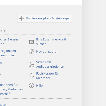
Erscheinungsbild-Einstellungen
iffe
chen Sie einen
Eine Zusammenkunft
(öffnet
ch?
suchen
neues
 regionalen
Neu auf jw.org
Fenster)
ress suchen
Videos mit
os
Audiodeskriptionen
Fachliteratur für
e
Mediziner
mationen für
Hilfe
rden, Medien und
nschaft
nden