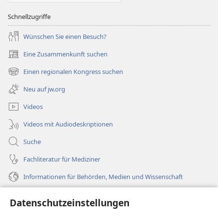
Schnellzugriffe
Wünschen Sie einen Besuch?
Eine Zusammenkunft suchen
(öffnet
neues
Einen regionalen Kongress suchen
(öffnet
Fenster)
neues
Neu auf jw.org
Fenster)
Videos
Videos mit Audiodeskriptionen
Suche
Fachliteratur für Mediziner
Informationen für Behörden, Medien und Wissenschaft
Hilfe
Datenschutzeinstellungen