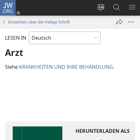
JW.ORG
Anmelden
(öffnet
Websitesprache
Suche
ME
neues
ändern
EI
Einsichten über die Heilige Schrift
Fenster)
LESEN IN
Arzt
Siehe
KRANKHEITEN UND IHRE BEHANDLUNG
.
HERUNTERLADEN ALS