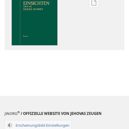
Downloadoptio
für
Veröffentlichun
Einsichten
über
die
Heilige
Schrift
®
JW.ORG
/ OFFIZIELLE WEBSITE VON JEHOVAS ZEUGEN
Erscheinungsbild-Einstellungen