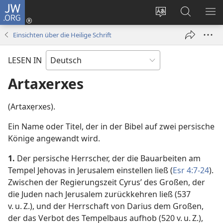
JW.ORG
Anmelden
(öffnet
Websitesprache
Suche
ME
neues
ändern
EI
Einsichten über die Heilige Schrift
Fenster)
LESEN IN
Artaxerxes
(Artaxẹrxes).
Ein Name oder Titel, der in der Bibel auf zwei persische
Könige angewandt wird.
1.
Der persische Herrscher, der die Bauarbeiten am
Tempel Jehovas in Jerusalem einstellen ließ (
Esr 4:7-24
).
Zwischen der Regierungszeit Cyrus’ des Großen, der
die Juden nach Jerusalem zurückkehren ließ (537
v. u. Z.), und der Herrschaft von Darius dem Großen,
der das Verbot des Tempelbaus aufhob (520 v. u. Z.),