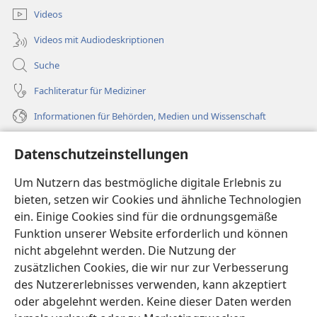
Videos
Videos mit Audiodeskriptionen
Suche
Fachliteratur für Mediziner
Informationen für Behörden, Medien und Wissenschaft
Hilfe
Datenschutzeinstellungen
Spenden
Um Nutzern das bestmögliche digitale Erlebnis zu
(öffnet
neues
bieten, setzen wir Cookies und ähnliche Technologien
Fenster)
ein. Einige Cookies sind für die ordnungsgemäße
Wachtturm ONLINE-BIBLIOTHEK
(öffnet
Funktion unserer Website erforderlich und können
neues
®
JW Hub
nicht abgelehnt werden. Die Nutzung der
Fenster)
(öffnet
zusätzlichen Cookies, die wir nur zur Verbesserung
neues
®
JW Library
Fenster)
des Nutzererlebnisses verwenden, kann akzeptiert
oder abgelehnt werden. Keine dieser Daten werden
®
Watchtower Library