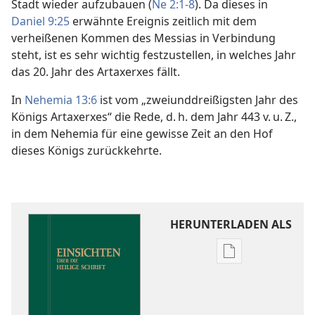
Stadt wieder aufzubauen (
Ne 2:1-8
). Da dieses in
Daniel 9:25
erwähnte Ereignis zeitlich mit dem
verheißenen Kommen des Messias in Verbindung
steht, ist es sehr wichtig festzustellen, in welches Jahr
das 20. Jahr des Artaxerxes fällt.
In
Nehemia 13:6
ist vom „zweiunddreißigsten Jahr des
Königs Artaxerxes“ die Rede, d. h. dem Jahr 443 v. u. Z.,
in dem Nehemia für eine gewisse Zeit an den Hof
dieses Königs zurückkehrte.
HERUNTERLADEN ALS
Downloadoptio
für
Veröffentlichun
Einsichten