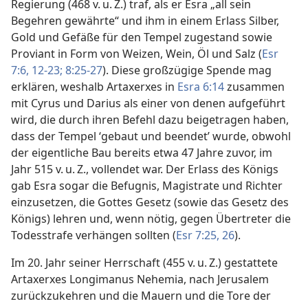
Regierung (468 v. u. Z.) traf, als er Esra „all sein
Begehren gewährte“ und ihm in einem Erlass Silber,
Gold und Gefäße für den Tempel zugestand sowie
Proviant in Form von Weizen, Wein, Öl und Salz (
Esr
7:6,
12-23;
8:25-27
). Diese großzügige Spende mag
erklären, weshalb Artaxerxes in
Esra 6:14
zusammen
mit Cyrus und Darius als einer von denen aufgeführt
wird, die durch ihren Befehl dazu beigetragen haben,
dass der Tempel ‘gebaut und beendet’ wurde, obwohl
der eigentliche Bau bereits etwa 47 Jahre zuvor, im
Jahr 515 v. u. Z., vollendet war. Der Erlass des Königs
gab Esra sogar die Befugnis, Magistrate und Richter
einzusetzen, die Gottes Gesetz (sowie das Gesetz des
Königs) lehren und, wenn nötig, gegen Übertreter die
Todesstrafe verhängen sollten (
Esr 7:25, 26
).
Im 20. Jahr seiner Herrschaft (455 v. u. Z.) gestattete
Artaxerxes Longimanus Nehemia, nach Jerusalem
zurückzukehren und die Mauern und die Tore der