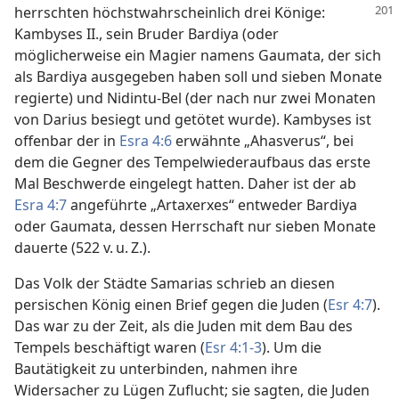
herrschten
höchstwahrscheinlich drei Könige:
Kambyses II., sein Bruder Bardiya (oder
möglicherweise ein Magier namens Gaumata, der sich
als Bardiya ausgegeben haben soll und sieben Monate
regierte) und Nidintu-Bel (der nach nur zwei Monaten
von Darius besiegt und getötet wurde). Kambyses ist
offenbar der in
Esra 4:6
erwähnte „Ahasverus“, bei
dem die Gegner des Tempelwiederaufbaus das erste
Mal Beschwerde eingelegt hatten. Daher ist der ab
Esra 4:7
angeführte „Artaxerxes“ entweder Bardiya
oder Gaumata, dessen Herrschaft nur sieben Monate
dauerte (522 v. u. Z.).
Das Volk der Städte Samarias schrieb an diesen
persischen König einen Brief gegen die Juden (
Esr 4:7
).
Das war zu der Zeit, als die Juden mit dem Bau des
Tempels beschäftigt waren (
Esr 4:1-3
). Um die
Bautätigkeit zu unterbinden, nahmen ihre
Widersacher zu Lügen Zuflucht; sie sagten, die Juden