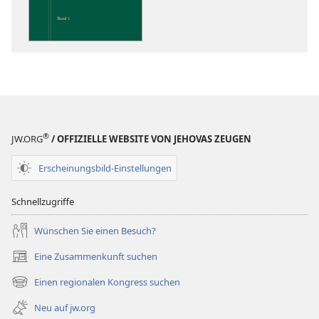
über
die
Heilige
Schrift
®
JW.ORG
/ OFFIZIELLE WEBSITE VON JEHOVAS ZEUGEN
Erscheinungsbild-Einstellungen
Schnellzugriffe
Wünschen Sie einen Besuch?
Eine Zusammenkunft suchen
(öffnet
neues
Einen regionalen Kongress suchen
(öffnet
Fenster)
neues
Neu auf jw.org
Fenster)