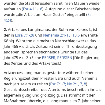
würden die Stadt Jerusalem samt ihren Mauern wieder
aufbauen (
Esr 4:11-16
). Aufgrund dieser Falschanklage
wurde „die Arbeit am Haus Gottes“ eingestellt (
Esr
4:24
).
2.
Artaxerxes Longimanus, der Sohn von Xerxes I., ist
der in
Esra 7:1-28
und
Nehemia 2:1-18;
13:6
erwähnte
König. Während die meisten Nachschlagewerke das
Jahr 465 v. u. Z. als Zeitpunkt seiner Thronbesteigung
angeben, sprechen stichhaltige Gründe für das
Jahr 475 v. u. Z. (Siehe
PERSER, PERSIEN
[Die Regierung
des Xerxes und des Artaxerxes].)
Artaxerxes Longimanus gestattete während seiner
Regierungszeit dem Priester Esra und auch Nehemia,
nach Jerusalem zu reisen (
Esr 7:1-7;
Ne 2:1,
7, 8
).
Geschichtsschreiber des Altertums beschreiben ihn als
allgemein gütig und großzügig. Das stimmt mit den
Maßnahmen überein, die Longimanus im 7. Jahr seiner