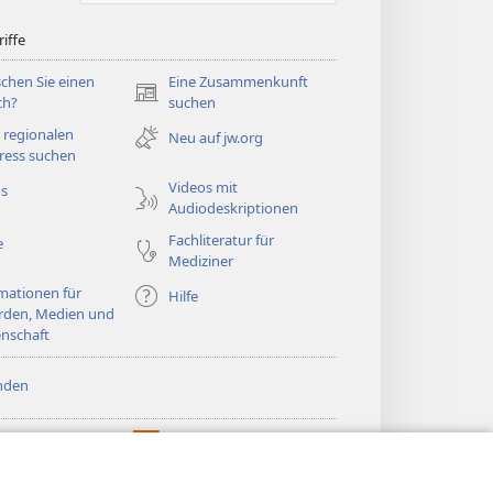
iffe
chen Sie einen
Eine Zusammenkunft
(öffnet
ch?
suchen
neues
 regionalen
Neu auf jw.org
Fenster)
ress suchen
Videos mit
os
Audiodeskriptionen
Fachliteratur für
e
Mediziner
mationen für
Hilfe
rden, Medien und
nschaft
nden
htturm ONLINE-
®
JW Hub
(öffnet
LIOTHEK
neues