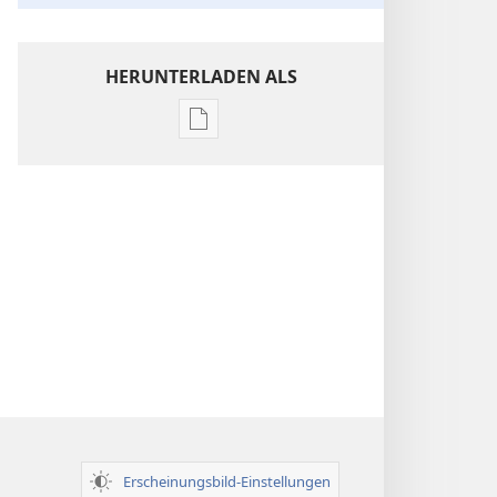
HERUNTERLADEN ALS
Downloadoptionen
für
Veröffentlichungen
Einsichten
über
die
Heilige
Schrift
Erscheinungsbild-Einstellungen