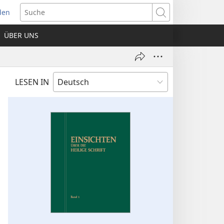
den
net
Suche
es
ÜBER UNS
ter)
LESEN IN