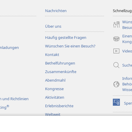
Nachrichten
Schnellzugr
Wüns
Über uns
Besu
Einen
Häufig gestellte Fragen
(öffnet
Kong
Wünschen Sie einen Besuch?
neues
Einladungen
Vide
Fenster)
Kontakt
Bethelführungen
Such
Zusammenkünfte
Infor
Abendmahl
Behö
Kongresse
Wisse
Aktivitäten
 und Richtlinien
Spe
(öffnet
Erlebnisberichte
®
ting
neues
Weltweit
Fenster)
Wac
(öffnet
BIB
neues