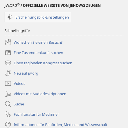
®
JW.ORG
/ OFFIZIELLE WEBSITE VON JEHOVAS ZEUGEN
Erscheinungsbild-Einstellungen
Schnellzugriffe
Wünschen Sie einen Besuch?
Eine Zusammenkunft suchen
(öffnet
neues
Einen regionalen Kongress suchen
(öffnet
Fenster)
neues
Neu auf jw.org
Fenster)
Videos
Videos mit Audiodeskriptionen
Suche
Fachliteratur für Mediziner
Informationen für Behörden, Medien und Wissenschaft