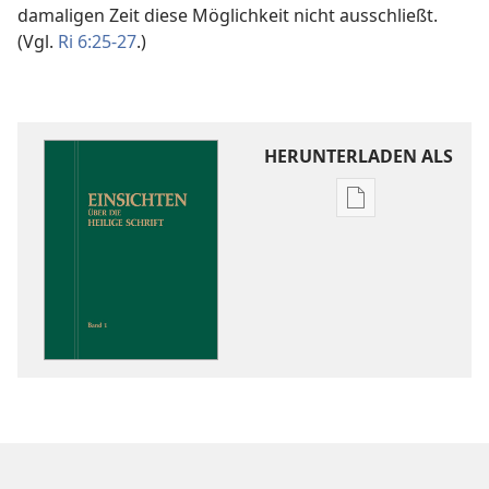
damaligen Zeit diese Möglichkeit nicht ausschließt.
(Vgl.
Ri 6:25-27
.)
HERUNTERLADEN ALS
Downloadoptio
für
Veröffentlichun
Einsichten
über
die
Heilige
Schrift