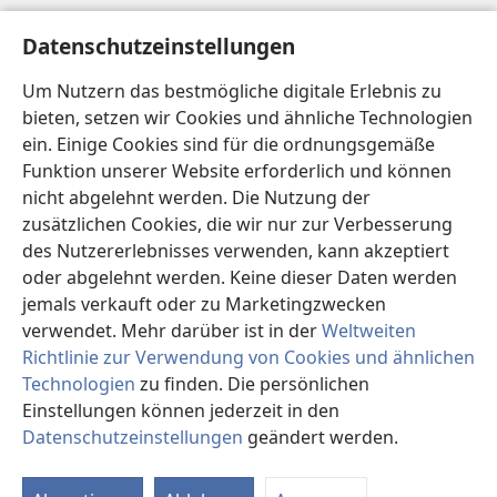
Hilfe
Datenschutzeinstellungen
Spenden
Um Nutzern das bestmögliche digitale Erlebnis zu
(öffnet
neues
bieten, setzen wir Cookies und ähnliche Technologien
Fenster)
ein. Einige Cookies sind für die ordnungsgemäße
Wachtturm ONLINE-BIBLIOTHEK
(öffnet
Funktion unserer Website erforderlich und können
neues
®
JW Hub
nicht abgelehnt werden. Die Nutzung der
Fenster)
(öffnet
zusätzlichen Cookies, die wir nur zur Verbesserung
neues
®
JW Library
Fenster)
des Nutzererlebnisses verwenden, kann akzeptiert
oder abgelehnt werden. Keine dieser Daten werden
®
Watchtower Library
jemals verkauft oder zu Marketingzwecken
verwendet. Mehr darüber ist in der
Weltweiten
Richtlinie zur Verwendung von Cookies und ähnlichen
Technologien
zu finden. Die persönlichen
Copyright
© 2026 Watch Tower Bible and Tract Society of Pennsylvania.
Einstellungen können jederzeit in den
NUTZUNGSBEDINGUNGEN
|
DATENSCHUTZERKLÄRUNG
|
Datenschutzeinstellungen
geändert werden.
DATENSCHUTZEINSTELLUNGEN