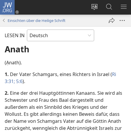
JW.ORG
Anmelden
(öffnet
Websitesprache
Suche
ME
neues
ändern
EI
Einsichten über die Heilige Schrift
Fenster)
LESEN IN
Anath
(Ạnath).
1.
Der Vater Schamgars, eines Richters in Israel (
Ri
3:31;
5:6
).
2.
Eine der drei Hauptgöttinnen Kanaans. Sie wird als
Schwester und Frau des Baal dargestellt und
außerdem als ein Sinnbild des Krieges und der
Wollust. Es gibt allerdings keinen Beweis dafür, dass
der Name von Schamgars Vater auf die Göttin Anath
zurückgeht, wenngleich die Abtrünnigkeit Israels zur