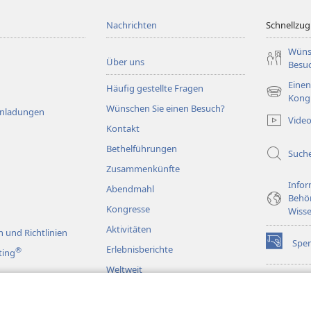
Nachrichten
Schnellzugr
Wüns
Über uns
Besu
Einen
Häufig gestellte Fragen
(öffnet
Kong
Wünschen Sie einen Besuch?
neues
Einladungen
Vide
Fenster)
Kontakt
Bethelführungen
Such
Zusammenkünfte
Infor
Abendmahl
Behö
Kongresse
Wisse
Aktivitäten
 und Richtlinien
Spe
(öffnet
Erlebnisberichte
®
ting
neues
Weltweit
Fenster)
Wac
(öffnet
BIB
neues