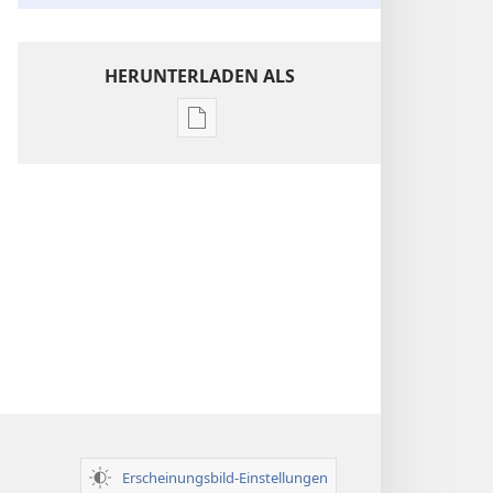
HERUNTERLADEN ALS
Downloadoptionen
für
Veröffentlichungen
Einsichten
über
die
Heilige
Schrift
Erscheinungsbild-Einstellungen