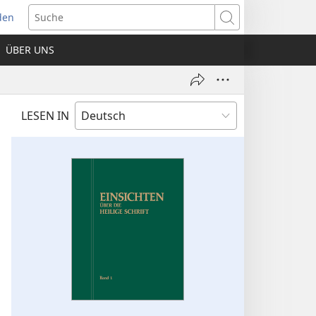
den
net
Suche
es
ÜBER UNS
ter)
LESEN IN