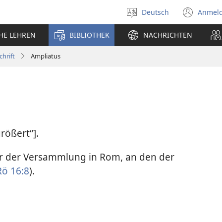
Deutsch
Anmel
Sprache
(öff
auswählen
neu
CHE LEHREN
BIBLIOTHEK
NACHRICHTEN
Fens
chrift
Ampliatus
rößert“].
der der Versammlung in Rom, an den der
Rö 16:8
).