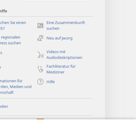
iffe
chen Sie einen
Eine Zusammenkunft
(öffnet
ch?
suchen
neues
 regionalen
Neu auf jw.org
Fenster)
ress suchen
Videos mit
os
Audiodeskriptionen
Fachliteratur für
e
Mediziner
mationen für
Hilfe
rden, Medien und
nschaft
nden
htturm ONLINE-
®
JW Hub
(öffnet
LIOTHEK
neues