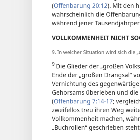
(
Offenbarung 20:12
). Mit den 
wahrscheinlich die Offenbarung
während jener Tausendjahrper
VOLLKOMMENHEIT NICHT SOG
9. In welcher Situation wird sich di
9
Die Glieder der „großen Vol
Ende der „großen Drangsal“ vo
Vernichtung des gegenwärtige
Gehorsams überleben und die 
(
Offenbarung 7:14-17
; verglei
zweifellos treu ihren Weg weit
Vollkommenheit machen, währe
„Buchrollen“ geschrieben steht