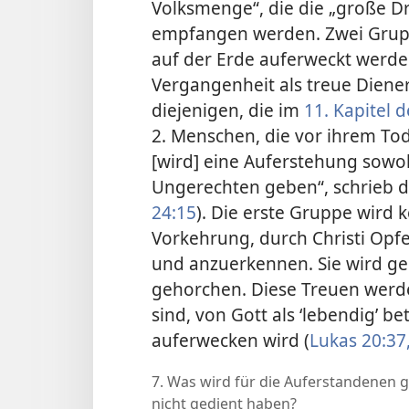
Volksmenge“, die die „große
Dr
empfangen werden. Zwei Gru
auf der Erde auferweckt werden
Vergangenheit als treue Diene
diejenigen, die im
11. Kapitel 
2. Menschen, die vor ihrem Tod
[wird] eine Auferstehung sowo
Ungerechten geben“, schrieb de
24:15
). Die erste Gruppe wird 
Vorkehrung, durch Christi Opf
und anzuerkennen. Sie wird g
gehorchen. Diese Treuen werde
sind, von Gott als ‘lebendig’ be
auferwecken wird (
Lukas 20:37
7. Was wird für die Auferstandenen 
nicht gedient haben?