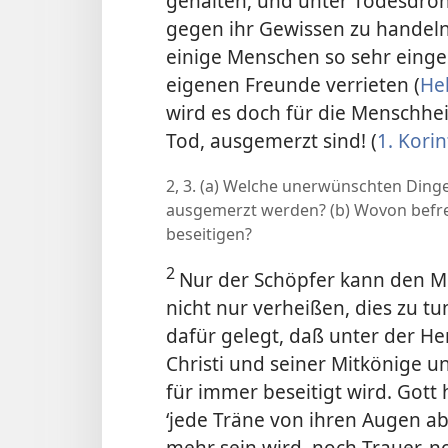
gehalten, und unter Todesdroh
gegen ihr Gewissen zu handeln 
einige Menschen so sehr einge
eigenen Freunde verrieten (
He
wird es doch für die Menschhei
Tod, ausgemerzt sind! (
1. Kori
2, 3. (a) Welche unerwünschten Ding
ausgemerzt werden? (b) Wovon befre
beseitigen?
2
Nur der Schöpfer kann den Me
nicht nur verheißen, dies zu t
dafür gelegt, daß unter der H
Christi und seiner Mitkönige u
für immer beseitigt wird. Gott
‘jede Träne von ihren Augen a
mehr sein wird, noch Trauer, 