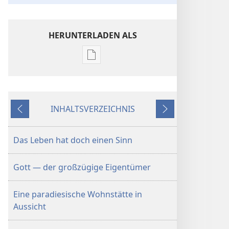
HERUNTERLADEN ALS
Downloadoptionen
für
Veröffentlichungen
Das
INHALTSVERZEICHNIS
Leben
Zurück
Weiter
hat
doch
Das Leben hat doch einen Sinn
einen
Sinn
Gott — der großzügige Eigentümer
Eine paradiesische Wohnstätte in
Aussicht