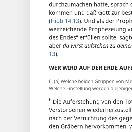
durchzumachen hatte, sprach d
kommen und daß Gott zur bes
(
Hiob 14:13
). Und als der Prop
weitreichende Prophezeiung ver
des Endes“ erfüllen sollte, sag
aber
du wirst aufstehen zu dein
13
).
WER WIRD AUF DER ERDE AUF
6. (a) Welche beiden Gruppen von Me
Welche Einstellung werden diejenige
6
Die Auferstehung von den Tote
Verstorbenen wiederherzustelle
nach der Vernichtung des geg
den Gräbern hervorkommen, w