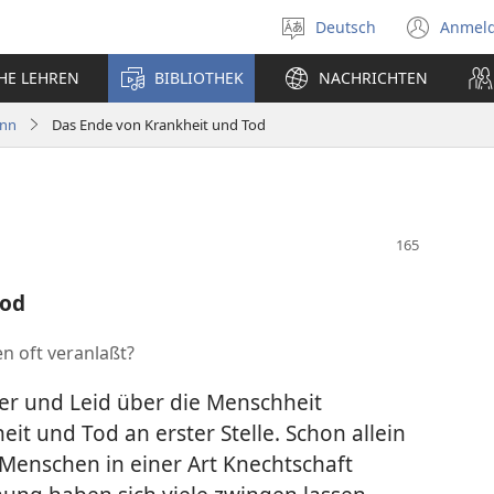
Deutsch
Anmel
Sprache
(öff
auswählen
neu
CHE LEHREN
BIBLIOTHEK
NACHRICHTEN
Fens
inn
Das Ende von Krankheit und Tod
Tod
n oft veranlaßt?
er und Leid über die Menschheit
it und Tod an erster Stelle. Schon allein
Menschen in einer Art Knechtschaft