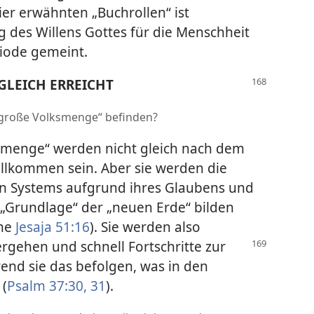
hier erwähnten „Buchrollen“ ist
 des Willens Gottes für die Menschheit
iode gemeint.
LEICH ERREICHT
e „große Volksmenge“ befinden?
ksmenge“ werden nicht gleich nach dem
llkommen sein. Aber sie werden die
n Systems aufgrund ihres Glaubens und
„Grundlage“ der „neuen Erde“ bilden
che
Jesaja 51:16
). Sie werden also
ergehen und schnell Fortschritte zur
nd sie das befolgen, was in den
 (
Psalm 37:30, 31
).