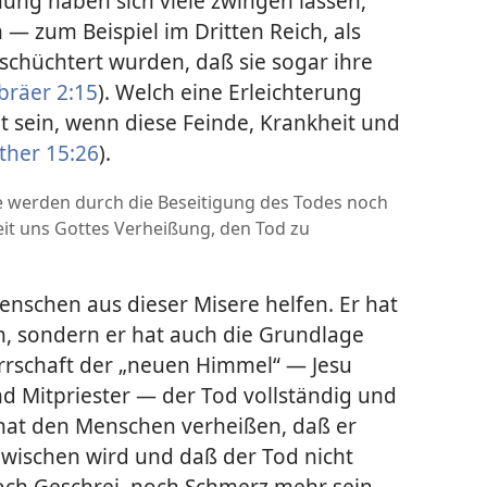
ung haben sich viele zwingen lassen,
— zum Beispiel im Dritten Reich, als
schüchtert wurden, daß sie sogar ihre
bräer 2:15
). Welch eine Erleichterung
t sein, wenn diese Feinde, Krankheit und
nther 15:26
).
e werden durch die Beseitigung des Todes noch
it uns Gottes Verheißung, den Tod zu
nschen aus dieser Misere helfen. Er hat
un, sondern er hat auch die Grundlage
errschaft der „neuen Himmel“ — Jesu
nd Mitpriester — der Tod vollständig und
 hat den Menschen verheißen, daß er
bwischen wird und daß der Tod nicht
noch Geschrei, noch Schmerz mehr sein