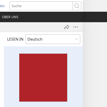
den
net
Suche
es
ÜBER UNS
ter)
LESEN IN