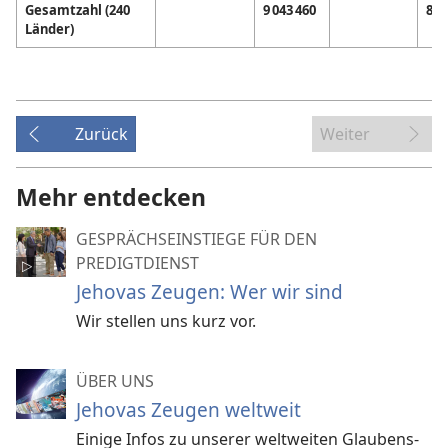
Gesamtzahl (240
9 043 460
8 8
Länder)
Zurück
Weiter
Mehr entdecken
GESPRÄCHSEINSTIEGE FÜR DEN
PREDIGTDIENST
Jehovas Zeugen: Wer wir sind
Wir stellen uns kurz vor.
ÜBER UNS
Jehovas Zeugen weltweit
Einige Infos zu unserer weltweiten Glaubens­