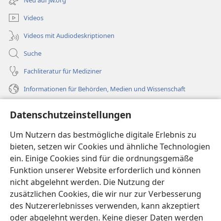
Fenster)
Videos
Videos mit Audiodeskriptionen
Suche
Fachliteratur für Mediziner
Informationen für Behörden, Medien und Wissenschaft
Hilfe
Datenschutzeinstellungen
Spenden
Um Nutzern das bestmögliche digitale Erlebnis zu
(öffnet
neues
bieten, setzen wir Cookies und ähnliche Technologien
Fenster)
ein. Einige Cookies sind für die ordnungsgemäße
Wachtturm ONLINE-BIBLIOTHEK
(öffnet
Funktion unserer Website erforderlich und können
neues
®
JW Hub
nicht abgelehnt werden. Die Nutzung der
Fenster)
(öffnet
zusätzlichen Cookies, die wir nur zur Verbesserung
neues
®
JW Library
Fenster)
des Nutzererlebnisses verwenden, kann akzeptiert
oder abgelehnt werden. Keine dieser Daten werden