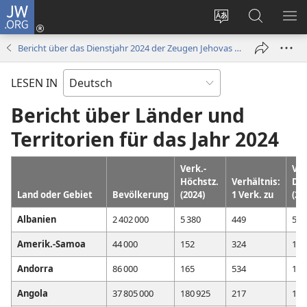
JW.ORG
Anmelden
(öffnet
Websitesprache
Suche
ME
neues
ändern
EI
Bericht über das Dienstjahr 2024 der Zeugen Jehovas in der ganzen Welt
Fenster)
LESEN IN
Bericht über Länder und
Territorien für das Jahr 2024
Verk.-
Ver
Höchstz.
Verhältnis:
Dsc
Land oder Gebiet
Bevölkerung
(2024)
1 Verk. zu
(20
Albanien
2 402 000
5 380
449
5 3
Amerik.-Samoa
44 000
152
324
136
Andorra
86 000
165
534
161
Angola
37 805 000
180 925
217
174