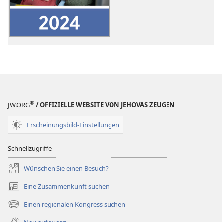
Bericht
über
das
Dienstjahr
2024
der
Zeugen
Jehovas
in
®
JW.ORG
/ OFFIZIELLE WEBSITE VON JEHOVAS ZEUGEN
der
ganzen
Erscheinungsbild-Einstellungen
Welt
Schnellzugriffe
Wünschen Sie einen Besuch?
Eine Zusammenkunft suchen
(öffnet
neues
Einen regionalen Kongress suchen
(öffnet
Fenster)
neues
Neu auf jw.org