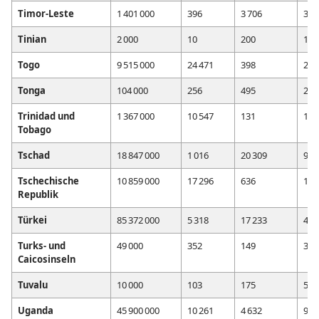
Timor-Leste
1 401 000
396
3 706
378
Tinian
2 000
10
200
10
Togo
9 515 000
24 471
398
23 
Tonga
104 000
256
495
210
Trinidad und
1 367 000
10 547
131
10 
Tobago
Tschad
18 847 000
1 016
20 309
928
Tschechische
10 859 000
17 296
636
17 
Republik
Türkei
85 372 000
5 318
17 233
4 9
Turks- und
49 000
352
149
329
Caicosinseln
Tuvalu
10 000
103
175
57
Uganda
45 900 000
10 261
4 632
9 9