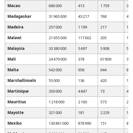
Macau
686 000
413
1 759
390
Madagaskar
31 965 000
43 217
768
41 
Madeira
257 000
1 199
217
1 1
Malawi
21 655 000
117 602
205
105
Malaysia
33 380 000
5 697
5 908
5 6
Mali
24 479 000
378
67 809
361
Malta
542 000
958
644
841
Marshallinseln
55 000
136
420
131
Martinique
350 000
4 847
73
4 7
Mauritius
1 218 000
2 160
573
2 1
Mayotte
321 000
181
2 229
144
Mexiko
130 861 000
878 990
151
866