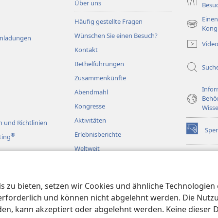
Über uns
Besu
Einen
Häufig gestellte Fragen
(öffnet
Kong
Wünschen Sie einen Besuch?
neues
Einladungen
Vide
Fenster)
Kontakt
Bethelführungen
Such
Zusammenkünfte
Infor
Abendmahl
Behö
Kongresse
Wisse
Aktivitäten
 und Richtlinien
Spe
(öffnet
Erlebnisberichte
®
ting
neues
Weltweit
Fenster)
Wac
(öffnet
BIB
neues
rspiele
JW L
Fenster)
 zu bieten, setzen wir Cookies und ähnliche Technologien ei
en
orderlich und können nicht abgelehnt werden. Die Nutzung
n, kann akzeptiert oder abgelehnt werden. Keine dieser 