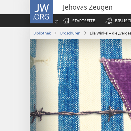
JW.ORG
Jehovas Zeugen
STARTSEITE
BIBLIS
Bibliothek
Broschüren
Lila Winkel – die „ver