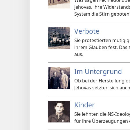
Was sagen Fachleute übe
Jehovas, ihre Widerstands
System die Stirn gebote
Verbote
Sie protestierten mutig 
ihrem Glauben fest. Das 
aus.
Im Untergrund
Ob bei der Herstellung o
Jehovas setzten sich auc
Kinder
Sie lehnten die NS-Ideol
für ihre Überzeugungen e