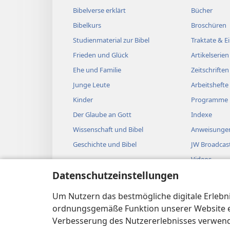
Bibelverse erklärt
Bücher
Bibelkurs
Broschüren
Studienmaterial zur Bibel
Traktate & 
Frieden und Glück
Artikelserien
Ehe und Familie
Zeitschriften
Junge Leute
Arbeitshefte
Kinder
Programme
Der Glaube an Gott
Indexe
Wissenschaft und Bibel
Anweisungen
Geschichte und Bibel
JW Broadcas
Videos
Datenschutzeinstellungen
Musik
Biblische Hö
Um Nutzern das bestmögliche digitale Erlebnis
Bibellesung
ordnungsgemäße Funktion unserer Website erf
Verbesserung des Nutzererlebnisses verwende