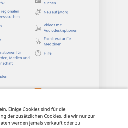
(öffnet
ch?
suchen
neues
 regionalen
Neu auf jw.org
Fenster)
ress suchen
Videos mit
os
Audiodeskriptionen
Fachliteratur für
e
Mediziner
mationen für
Hilfe
rden, Medien und
nschaft
nden
htturm ONLINE-
®
JW Hub
(öffnet
LIOTHEK
neues
®
®
Fenster)
ibrary
Watchtower Library
n. Einige Cookies sind für die
 der zusätzlichen Cookies, die wir nur zur
Daten werden jemals verkauft oder zu