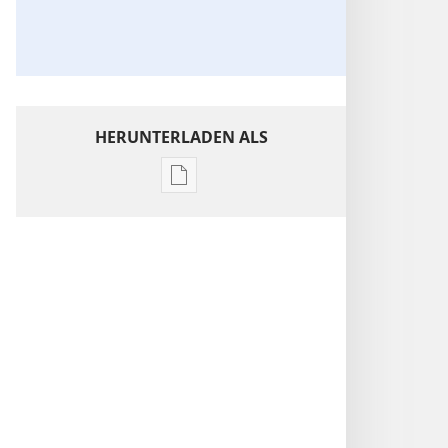
HERUNTERLADEN ALS
Downloadoptionen
für
Veröffentlichungen
Lila
Winkel
–
die
„vergessenen
Opfer“
des
NS-