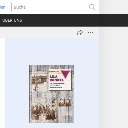
den
net
Suche
es
ÜBER UNS
ter)