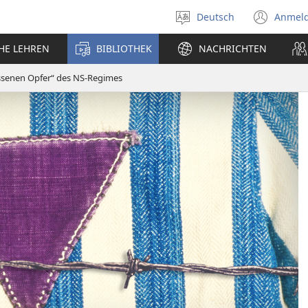
Deutsch
Anmel
Sprache
(öff
auswählen
neu
CHE LEHREN
BIBLIOTHEK
NACHRICHTEN
Fens
gessenen Opfer“ des NS-Regimes