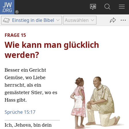
JW.ORG
Anmelden
(öffnet
Websitesprache
Suche
ME
neues
ändern
EI
Einstieg in die Bibel
Auswählen
Fenster)
FRAGE 15
Wie kann man glücklich
werden?
Besser ein Gericht
Gemüse, wo Liebe
herrscht, als ein
gemästeter Stier, wo es
Hass gibt.
Sprüche 15:17
Ich, Jehova, bin dein