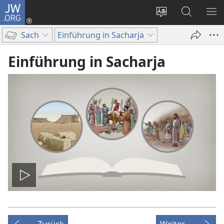
JW.ORG
Anmelden
(öffnet
Websitesprache
Suche
ME
neues
ändern
EI
Sach
Einführung in Sacharja
Fenster)
Einführung in Sacharja
Video
abspielen
Zurück
Weiter