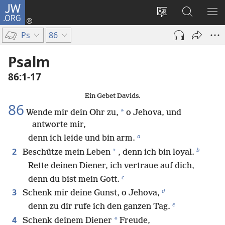
JW.ORG
Anmelden
(öffnet
Websitesprache
Suche
ME
neues
ändern
EI
Ps
86
Fenster)
Psalm
86:1-17
Ein Gebet Davids.
86
*
Wende mir dein Ohr zu,
o Jehova, und
antworte mir,
a
denn ich leide und bin arm.
b
2
*
Beschütze mein Leben
, denn ich bin loyal.
Rette deinen Diener, ich vertraue auf dich,
c
denn du bist mein Gott.
d
3
Schenk mir deine Gunst, o Jehova,
e
denn zu dir rufe ich den ganzen Tag.
4
*
Schenk deinem Diener
Freude,