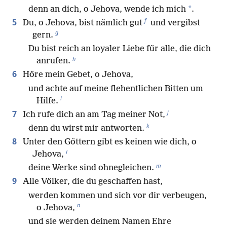
*
denn an dich, o Jehova, wende ich mich
.
f
5
Du, o Jehova, bist nämlich gut
und vergibst
g
gern.
Du bist reich an loyaler Liebe für alle, die dich
h
anrufen.
6
Höre mein Gebet, o Jehova,
und achte auf meine flehentlichen Bitten um
i
Hilfe.
j
7
Ich rufe dich an am Tag meiner Not,
k
denn du wirst mir antworten.
8
Unter den Göttern gibt es keinen wie dich, o
l
Jehova,
m
deine Werke sind ohnegleichen.
9
Alle Völker, die du geschaffen hast,
werden kommen und sich vor dir verbeugen,
n
o Jehova,
und sie werden deinem Namen Ehre