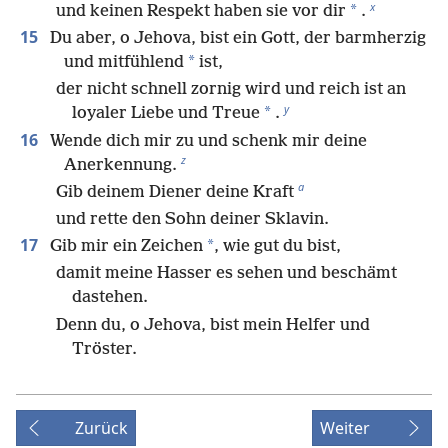
x
*
und keinen Respekt haben sie vor dir
.
15
Du aber, o Jehova, bist ein Gott, der barmherzig
*
und mitfühlend
ist,
der nicht schnell zornig wird und reich ist an
y
*
loyaler Liebe und Treue
.
16
Wende dich mir zu und schenk mir deine
z
Anerkennung.
a
Gib deinem Diener deine Kraft
und rette den Sohn deiner Sklavin.
17
*
Gib mir ein Zeichen
, wie gut du bist,
damit meine Hasser es sehen und beschämt
dastehen.
Denn du, o Jehova, bist mein Helfer und
Tröster.
Zurück
Weiter