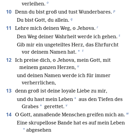
o
verleihen.
p
10
Denn du bist groß und tust Wunderbares.
q
Du bist Gott, du allein.
r
11
Lehre mich deinen Weg, o Jehova.
s
Den Weg deiner Wahrheit werde ich gehen.
Gib mir ein ungeteiltes Herz, das Ehrfurcht
t
*
vor deinem Namen hat.
12
Ich preise dich, o Jehova, mein Gott, mit
u
meinem ganzen Herzen,
und deinen Namen werde ich für immer
verherrlichen,
13
denn groß ist deine loyale Liebe zu mir,
*
und du hast mein Leben
aus den Tiefen des
v
*
Grabes
gerettet.
w
14
O Gott, anmaßende Menschen greifen mich an.
Eine skrupellose Bande hat es auf mein Leben
*
abgesehen