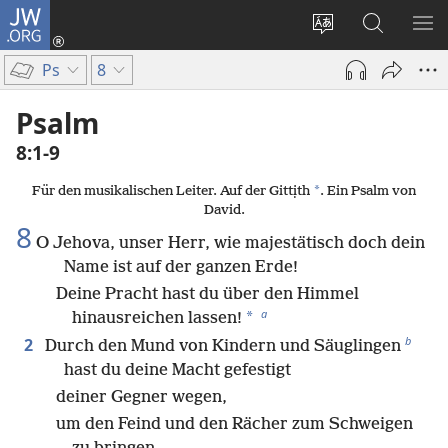
JW.ORG
Anmelden
(öffnet
Websitesprache
Suche
ME
neues
ändern
EI
Ps
8
Fenster)
Psalm
8:1-9
*
Für den musikalischen Leiter. Auf der Gittịth
. Ein Psalm von
David.
8
O Jehova, unser Herr, wie majestätisch doch dein
Name ist auf der ganzen Erde!
Deine Pracht hast du über den Himmel
a
*
hinausreichen lassen!
b
2
Durch den Mund von Kindern und Säuglingen
hast du deine Macht gefestigt
deiner Gegner wegen,
um den Feind und den Rächer zum Schweigen