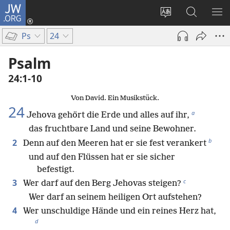
JW.ORG
Anmelden
(öffnet
Websitesprache
Suche
ME
neues
ändern
EI
Ps
24
Fenster)
Psalm
24:1-10
Von David. Ein Musikstück.
24
a
Jehova gehört die Erde und alles auf ihr,
das fruchtbare Land und seine Bewohner.
b
2
Denn auf den Meeren hat er sie fest verankert
und auf den Flüssen hat er sie sicher
befestigt.
c
3
Wer darf auf den Berg Jehovas steigen?
Wer darf an seinem heiligen Ort aufstehen?
4
Wer unschuldige Hände und ein reines Herz hat,
d