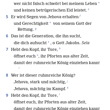
*
wer nicht falsch schwört bei meinem Leben
e
und keinen betrügerischen Eid leistet.
f
5
Er wird Segen von Jehova erhalten
*
und Gerechtigkeit
von seinem Gott der
g
Rettung.
6
Das ist die Generation, die ihn sucht,
*
die dich aufsucht
, o Gott Jakobs.
Sela
h
7
Hebt den Kopf, ihr Tore,
*
öffnet euch
, ihr Pforten aus alter Zeit,
damit der ruhmreiche König einziehen kann!
i
8
Wer ist dieser ruhmreiche König?
j
Jehova, stark und mächtig,
k
Jehova, mächtig im Kampf.
l
9
Hebt den Kopf, ihr Tore,
öffnet euch, ihr Pforten aus alter Zeit,
damit der ruhmreiche König einziehen kann!