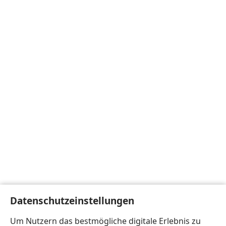
Datenschutzeinstellungen
Um Nutzern das bestmögliche digitale Erlebnis zu