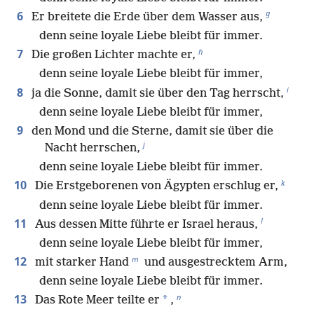
g
6
Er breitete die Erde über dem Wasser aus,
denn seine loyale Liebe bleibt für immer.
h
7
Die großen Lichter machte er,
denn seine loyale Liebe bleibt für immer,
i
8
ja die Sonne, damit sie über den Tag herrscht,
denn seine loyale Liebe bleibt für immer,
9
den Mond und die Sterne, damit sie über die
j
Nacht herrschen,
denn seine loyale Liebe bleibt für immer.
k
10
Die Erstgeborenen von Ägypten erschlug er,
denn seine loyale Liebe bleibt für immer.
l
11
Aus dessen Mitte führte er Israel heraus,
denn seine loyale Liebe bleibt für immer,
m
12
mit starker Hand
und ausgestrecktem Arm,
denn seine loyale Liebe bleibt für immer.
n
13
*
Das Rote Meer teilte er
,