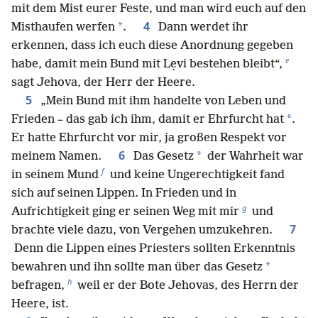
mit dem Mist eurer Feste, und man wird euch auf den
4
*
Misthaufen werfen
.
Dann werdet ihr
erkennen, dass ich euch diese Anordnung gegeben
e
habe, damit mein Bund mit Lẹvi bestehen bleibt“,
sagt Jehova, der Herr der Heere.
5
„Mein Bund mit ihm handelte von Leben und
*
Frieden – das gab ich ihm, damit er Ehrfurcht hat
.
Er hatte Ehrfurcht vor mir, ja großen Respekt vor
6
*
meinem Namen.
Das Gesetz
der Wahrheit war
f
in seinem Mund
und keine Ungerechtigkeit fand
sich auf seinen Lippen. In Frieden und in
g
Aufrichtigkeit ging er seinen Weg mit mir
und
7
brachte viele dazu, von Vergehen umzukehren.
Denn die Lippen eines Priesters sollten Erkenntnis
*
bewahren und ihn sollte man über das Gesetz
h
befragen,
weil er der Bote Jehovas, des Herrn der
Heere, ist.