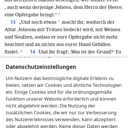
*
aus den Zelten Jakobs beseitigen, wer immer es ist
, auch wenn derjenige Jehova, dem Herrn der Heere,
p
eine Opfergabe bringt.“
13
*
„Und noch etwas
macht ihr, wodurch der
Altar Jehovas mit Tränen bedeckt wird, mit Weinen
und Seufzen, sodass er eure Opfergabe nicht mehr
beachtet und an nichts aus eurer Hand Gefallen
q
14
findet.
Und ihr fragt: ‚Was ist der Grund?‘ Es
ist, weil Jehova als Zeuge aufgetreten ist zwischen
Datenschutzeinstellungen
dir und der Ehefrau deiner Jugend, die du treulos
behandelt hast, obwohl sie deine Partnerin ist und du
Um Nutzern das bestmögliche digitale Erlebnis zu
r
15
*
den Ehebund mit ihr geschlossen hast
.
bieten, setzen wir Cookies und ähnliche Technologien
Doch es gab einen, der das nicht tat, denn er hatte
ein. Einige Cookies sind für die ordnungsgemäße
noch einen Rest des Geistes. Und worum ging es
Funktion unserer Website erforderlich und können
*
demjenigen? Um den Nachkommen
Gottes. Achtet
nicht abgelehnt werden. Die Nutzung der
deshalb auf euren Geist und behandelt die Ehefrau
zusätzlichen Cookies, die wir nur zur Verbesserung
16
*
eurer Jugend nicht treulos.
Denn ich hasse
des Nutzererlebnisses verwenden, kann akzeptiert
s
oder abgelehnt werden. Keine dieser Daten werden
Ehescheidung“,
sagt Jehova, der Gott Israels, „und