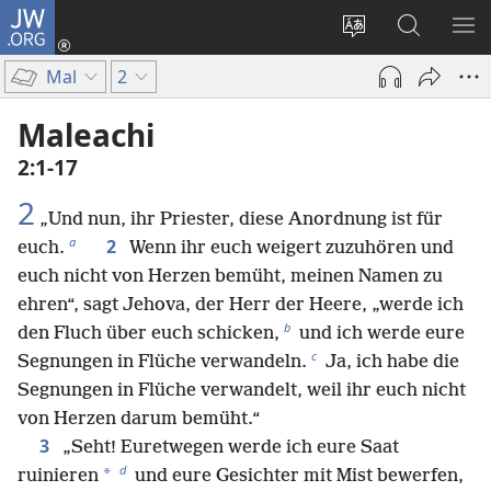
JW.ORG
Anmelden
(öffnet
Websitesprache
Suche
ME
neues
ändern
EI
Mal
2
Fenster)
Maleachi
2:1-17
2
„Und nun, ihr Priester, diese Anordnung ist für
a
2
euch.
Wenn ihr euch weigert zuzuhören und
euch nicht von Herzen bemüht, meinen Namen zu
ehren“, sagt Jehova, der Herr der Heere, „werde ich
b
den Fluch über euch schicken,
und ich werde eure
c
Segnungen in Flüche verwandeln.
Ja, ich habe die
Segnungen in Flüche verwandelt, weil ihr euch nicht
von Herzen darum bemüht.“
3
„Seht! Euretwegen werde ich eure Saat
d
*
ruinieren
und eure Gesichter mit Mist bewerfen,