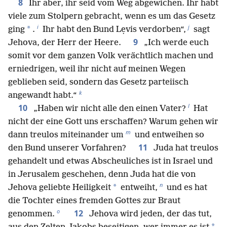
8
Ihr aber, ihr seid vom Weg abgewichen. Ihr habt
viele zum Stolpern gebracht, wenn es um das Gesetz
i
j
*
ging
.
Ihr habt den Bund Lẹvis verdorben“,
sagt
9
Jehova, der Herr der Heere.
„Ich werde euch
somit vor dem ganzen Volk verächtlich machen und
erniedrigen, weil ihr nicht auf meinen Wegen
geblieben seid, sondern das Gesetz parteiisch
k
angewandt habt.“
l
10
„Haben wir nicht alle den einen Vater?
Hat
nicht der eine Gott uns erschaffen? Warum gehen wir
m
dann treulos miteinander um
und entweihen so
11
den Bund unserer Vorfahren?
Juda hat treulos
gehandelt und etwas Abscheuliches ist in Israel und
in Jerusalem geschehen, denn Juda hat die von
n
*
Jehova geliebte Heiligkeit
entweiht,
und es hat
die Tochter eines fremden Gottes zur Braut
o
12
genommen.
Jehova wird jeden, der das tut,