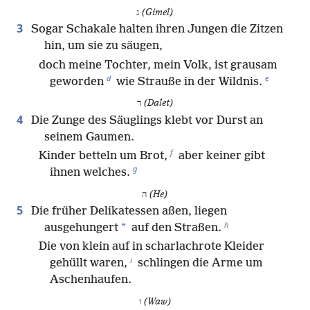
ג
(Gimel)
3
Sogar Schakale halten ihren Jungen die Zitzen
hin, um sie zu säugen,
doch meine Tochter, mein Volk, ist grausam
d
e
geworden
wie Strauße in der Wildnis.
ד
(Dalet)
4
Die Zunge des Säuglings klebt vor Durst an
seinem Gaumen.
f
Kinder betteln um Brot,
aber keiner gibt
g
ihnen welches.
ה
(He)
5
Die früher Delikatessen aßen, liegen
h
*
ausgehungert
auf den Straßen.
Die von klein auf in scharlachrote Kleider
i
gehüllt waren,
schlingen die Arme um
Aschenhaufen.
ו
(Waw)