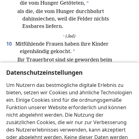
n
die vom Hunger Getöteten,
als die, die vom Hunger durchbohrt
dahinsiechen, weil die Felder nichts
Essbares liefern.
י
(Jod)
10
Mitfühlende Frauen haben ihre Kinder
o
eigenhändig gekocht.
Ihr Trauerbrot sind sie geworden beim
Zusammenbruch meiner Tochter, meines
Datenschutzeinstellungen
p
Volkes.
Um Nutzern das bestmögliche digitale Erlebnis zu
כ
(Kaf)
11
bieten, setzen wir Cookies und ähnliche Technologien
Jehova hat seinen Zorn zum Ausdruck gebracht,
ein. Einige Cookies sind für die ordnungsgemäße
seinen glühenden Zorn hat er ausgeschüttet.
Funktion unserer Website erforderlich und können
q
nicht abgelehnt werden. Die Nutzung der
Er zündet in Zion ein Feuer an, das die
zusätzlichen Cookies, die wir nur zur Verbesserung
r
Fundamente verzehrt.
des Nutzererlebnisses verwenden, kann akzeptiert
ל
(Lamed)
oder abgelehnt werden. Keine dieser Daten werden