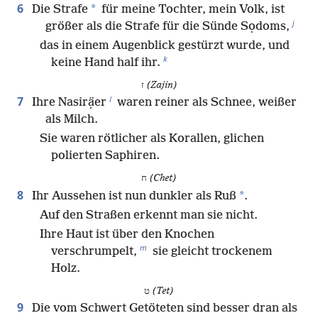
6
*
Die Strafe
für meine Tochter, mein Volk, ist
j
größer als die Strafe für die Sünde Sọdoms,
das in einem Augenblick gestürzt wurde, und
k
keine Hand half ihr.
ז
(Zajin)
l
7
Ihre Nasirạ̈er
waren reiner als Schnee, weißer
als Milch.
Sie waren rötlicher als Korallen, glichen
polierten Saphiren.
ח
(Chet)
8
*
Ihr Aussehen ist nun dunkler als Ruß
.
Auf den Straßen erkennt man sie nicht.
Ihre Haut ist über den Knochen
m
verschrumpelt,
sie gleicht trockenem
Holz.
ט
(Tet)
9
Die vom Schwert Getöteten sind besser dran als