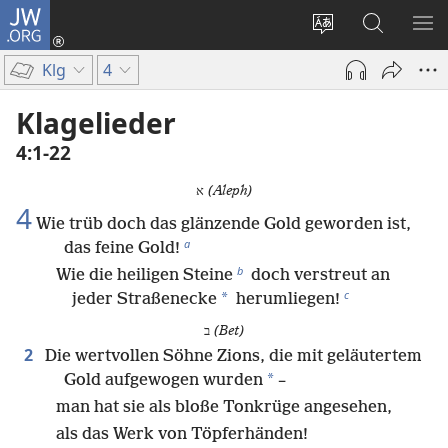
JW.ORG
Anmelden
(öffnet
Websitesprache
Suche
ME
neues
ändern
EI
Klg
4
Fenster)
Klagelieder
4:1-22
א
(Aleph)
4
Wie trüb doch das glänzende Gold geworden ist,
a
das feine Gold!
b
Wie die heiligen Steine
doch verstreut an
c
*
jeder Straßenecke
herumliegen!
ב
(Bet)
2
Die wertvollen Söhne Zions, die mit geläutertem
*
Gold aufgewogen wurden
–
man hat sie als bloße Tonkrüge angesehen,
als das Werk von Töpferhänden!