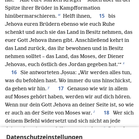
hat.
Alle eure starken Krieger
sollen aber an der
Spitze ihrer Brüder in Kampfformation
w
15
hinübermarschieren.
Helft ihnen,
bis
Jehova euren Brüdern ebenso wie euch Ruhe
schenkt und auch sie das Land in Besitz nehmen, das
euer Gott Jehova ihnen gibt. Anschließend kehrt in
das Land zurück, das ihr bewohnen und in Besitz
nehmen solltet – das Land, das Moses, der Diener
x
Jehovas, euch östlich des Jordan gegeben hat.‘“
16
Sie antworteten Jọsua: „Wir werden alles tun,
was du befohlen hast. Wo immer du uns hinschickst,
y
17
da gehen wir hin.
Genauso wie wir in allem
auf Moses gehört haben, werden wir auf dich hören.
Wenn nur dein Gott Jehova an deiner Seite ist, so wie
z
18
er auch an der Seite von Moses war.
Wer sich
deinem Befehl widersetzt und sich nicht an jede
a
deiner Anweisungen hält, muss sterben.
Sei auf
Datenschutzeinstellungen
b
jeden Fall mutig und stark!“