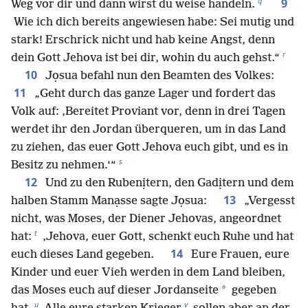
q
9
Weg vor dir und dann wirst du weise handeln.
Wie ich dich bereits angewiesen habe: Sei mutig und
stark! Erschrick nicht und hab keine Angst, denn
r
dein Gott Jehova ist bei dir, wohin du auch gehst.“
10
Jọsua befahl nun den Beamten des Volkes:
11
„Geht durch das ganze Lager und fordert das
Volk auf: ‚Bereitet Proviant vor, denn in drei Tagen
werdet ihr den Jordan überqueren, um in das Land
zu ziehen, das euer Gott Jehova euch gibt, und es in
s
Besitz zu nehmen.‘“
12
Und zu den Rubenịtern, den Gadịtern und dem
13
halben Stamm Manạsse sagte Jọsua:
„Vergesst
nicht, was Moses, der Diener Jehovas, angeordnet
t
hat:
‚Jehova, euer Gott, schenkt euch Ruhe und hat
14
euch dieses Land gegeben.
Eure Frauen, eure
Kinder und euer Vieh werden in dem Land bleiben,
*
das Moses euch auf dieser Jordanseite
gegeben
u
v