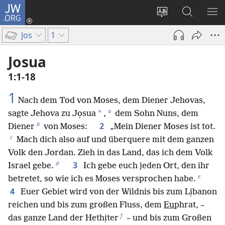
JW.ORG
Anmelden
(öffnet
Websitesprache
Suche
ME
neues
ändern
EI
Jos
1
Fenster)
Josua
1:1-18
1
Nach dem Tod von Moses, dem Diener Jehovas,
a
*
sagte Jehova zu Jọsua
,
dem Sohn Nuns, dem
b
2
Diener
von Moses:
„Mein Diener Moses ist tot.
c
Mach dich also auf und überquere mit dem ganzen
Volk den Jordan. Zieh in das Land, das ich dem Volk
d
3
Israel gebe.
Ich gebe euch jeden Ort, den ihr
e
betretet, so wie ich es Moses versprochen habe.
4
Euer Gebiet wird von der Wildnis bis zum Lịbanon
reichen und bis zum großen Fluss, dem
Eu
phrat, –
f
das ganze Land der Hethịter
– und bis zum Großen