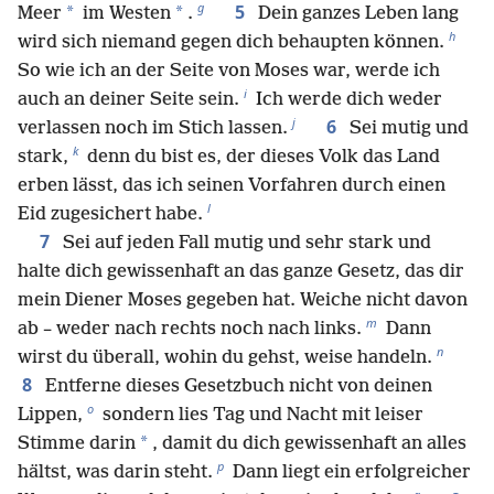
g
5
*
*
Meer
im Westen
.
Dein ganzes Leben lang
h
wird sich niemand gegen dich behaupten können.
So wie ich an der Seite von Moses war, werde ich
i
auch an deiner Seite sein.
Ich werde dich weder
j
6
verlassen noch im Stich lassen.
Sei mutig und
k
stark,
denn du bist es, der dieses Volk das Land
erben lässt, das ich seinen Vorfahren durch einen
l
Eid zugesichert habe.
7
Sei auf jeden Fall mutig und sehr stark und
halte dich gewissenhaft an das ganze Gesetz, das dir
mein Diener Moses gegeben hat. Weiche nicht davon
m
ab – weder nach rechts noch nach links.
Dann
n
wirst du überall, wohin du gehst, weise handeln.
8
Entferne dieses Gesetzbuch nicht von deinen
o
Lippen,
sondern lies Tag und Nacht mit leiser
*
Stimme darin
, damit du dich gewissenhaft an alles
p
hältst, was darin steht.
Dann liegt ein erfolgreicher