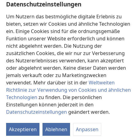
Datenschutzeinstellungen
Sie werden kommen und sich vor dir
b
verbeugen.
Um Nutzern das bestmögliche digitale Erlebnis zu
Flehentlich werden sie zu dir sagen: ‚Gott
bieten, setzen wir Cookies und ähnliche Technologien
c
steht euch eindeutig bei
ein. Einige Cookies sind für die ordnungsgemäße
Funktion unserer Website erforderlich und können
und sonst gibt es keinen. Es gibt keinen
nicht abgelehnt werden. Die Nutzung der
anderen Gott.‘“
zusätzlichen Cookies, die wir nur zur Verbesserung
15
Du bist wahrhaftig ein Gott, der sich verbirgt,
des Nutzererlebnisses verwenden, kann akzeptiert
d
o Gott Israels, du Retter.
oder abgelehnt werden. Keine dieser Daten werden
16
Sie alle werden sich schämen müssen und
jemals verkauft oder zu Marketingzwecken
gedemütigt werden.
verwendet. Mehr darüber ist in der
Weltweiten
Die Götzenhersteller werden allesamt in
Richtlinie zur Verwendung von Cookies und ähnlichen
e
Schande weggehen.
Technologien
zu finden. Die persönlichen
17
Doch Israel wird mit einer ewigen Rettung von
Einstellungen können jederzeit in den
f
Jehova gerettet werden.
Datenschutzeinstellungen
geändert werden.
St
Ihr werdet euch bis in alle Ewigkeit nicht
schämen müssen noch gedemütigt werden.
Akzeptieren
Ablehnen
Anpassen
g