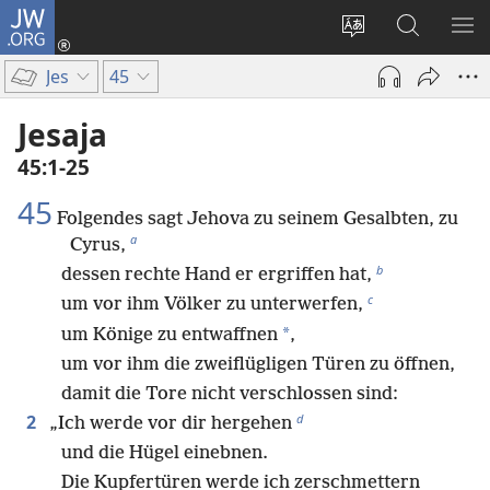
JW.ORG
Anmelden
(öffnet
Websitesprache
Suche
ME
neues
ändern
EI
Jes
45
Fenster)
Jesaja
45:1-25
45
Folgendes sagt Jehova zu seinem Gesalbten, zu
a
Cyrus,
b
dessen rechte Hand er ergriffen hat,
c
um vor ihm Völker zu unterwerfen,
*
um Könige zu entwaffnen
,
um vor ihm die zweiflügligen Türen zu öffnen,
damit die Tore nicht verschlossen sind:
d
2
„Ich werde vor dir hergehen
und die Hügel einebnen.
Die Kupfertüren werde ich zerschmettern