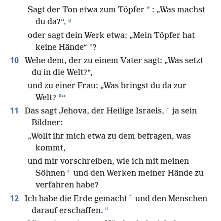
*
Sagt der Ton etwa zum Töpfer
: „Was machst
q
du da?“,
oder sagt dein Werk etwa: „Mein Töpfer hat
*
keine Hände“
?
10
Wehe dem, der zu einem Vater sagt: „Was setzt
du in die Welt?“,
und zu einer Frau: „Was bringst du da zur
*
Welt?
“
r
11
Das sagt Jehova, der Heilige Israels,
ja sein
Bildner:
„Wollt ihr mich etwa zu dem befragen, was
kommt,
und mir vorschreiben, wie ich mit meinen
s
Söhnen
und den Werken meiner Hände zu
verfahren habe?
t
12
Ich habe die Erde gemacht
und den Menschen
u
darauf erschaffen.