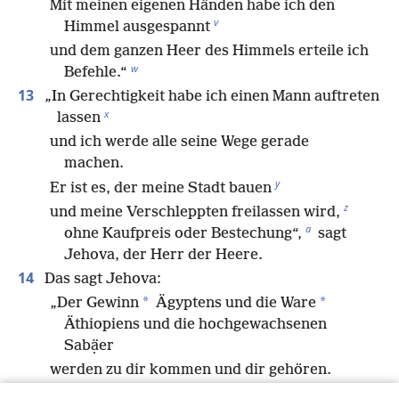
Mit meinen eigenen Händen habe ich den
v
Himmel ausgespannt
und dem ganzen Heer des Himmels erteile ich
w
Befehle.“
13
„In Gerechtigkeit habe ich einen Mann auftreten
x
lassen
und ich werde alle seine Wege gerade
machen.
y
Er ist es, der meine Stadt bauen
z
und meine Verschleppten freilassen wird,
a
ohne Kaufpreis oder Bestechung“,
sagt
Jehova, der Herr der Heere.
14
Das sagt Jehova:
*
*
„Der Gewinn
Ägyptens und die Ware
Äthiopiens und die hochgewachsenen
Sabạ̈er
werden zu dir kommen und dir gehören.
In Ketten werden sie hinter dir hergehen.