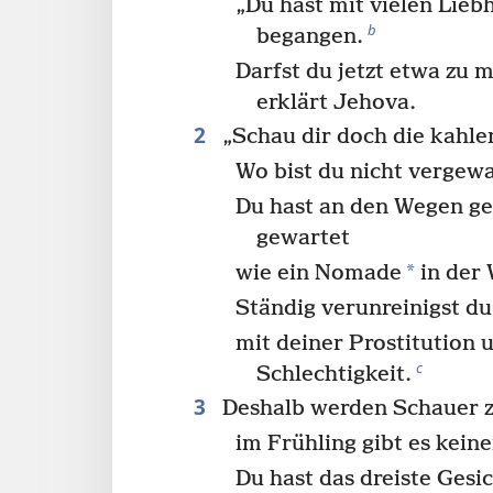
„Du hast mit vielen Lieb
b
begangen.
Darfst du jetzt etwa zu 
erklärt Jehova.
2
„Schau dir doch die kahle
Wo bist du nicht vergewa
Du hast an den Wegen ge
gewartet
*
wie ein Nomade
in der 
Ständig verunreinigst d
mit deiner Prostitution 
c
Schlechtigkeit.
3
Deshalb werden Schauer z
im Frühling gibt es kein
Du hast das dreiste Gesi