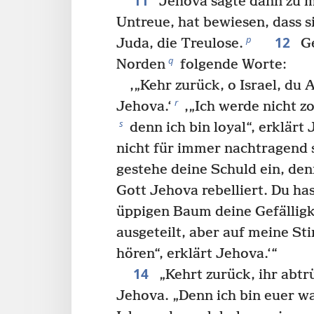
11
Jehova sagte dann zu mir
Untreue, hat bewiesen, dass s
12
p
Juda, die Treulose.
Ge
q
Norden
folgende Worte:
‚„Kehr zurück, o Israel, du 
r
Jehova.‘
‚„Ich werde nicht zo
s
denn ich bin loyal“, erklärt 
nicht für immer nachtragend
gestehe deine Schuld ein, de
Gott Jehova rebelliert. Du ha
üppigen Baum deine Gefälligk
ausgeteilt, aber auf meine St
hören“, erklärt Jehova.‘“
14
„Kehrt zurück, ihr abtr
Jehova. „Denn ich bin euer w