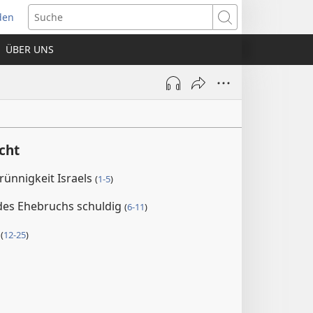
den
net
Suche
es
ÜBER UNS
ter)
cht
ünnigkeit Israels
(
1-5
)
 des Ehebruchs schuldig
(
6-11
)
e
(
12-25
)