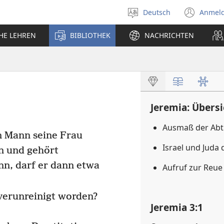
Deutsch
Anmel
Sprache
(öff
auswählen
neu
CHE LEHREN
BIBLIOTHEK
NACHRICHTEN
Fens
Jeremia: Übersi
Ausmaß der Abtr
n Mann seine Frau
Israel und Juda
hn und gehört
nn, darf er dann etwa
Aufruf zur Reu
 verunreinigt worden?
Jeremia 3:1