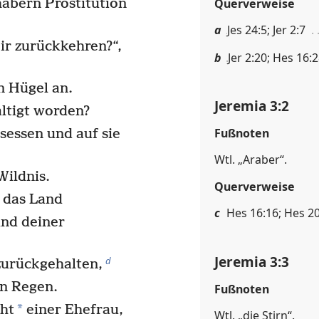
Querverweise
habern Prostitution
a
Jes 24:5; Jer 2:7
mir zurückkehren?“,
b
Jer 2:20; Hes 16:2
n Hügel an.
Jeremia 3:2
ltigt worden?
Fußnoten
sessen und auf sie
Wtl. „Araber“.
Wildnis.
Querverweise
u das Land
c
Hes 16:16; Hes 2
und deiner
Jeremia 3:3
d
urückgehalten,
en Regen.
Fußnoten
*
cht
einer Ehefrau,
Wtl. „die Stirn“.