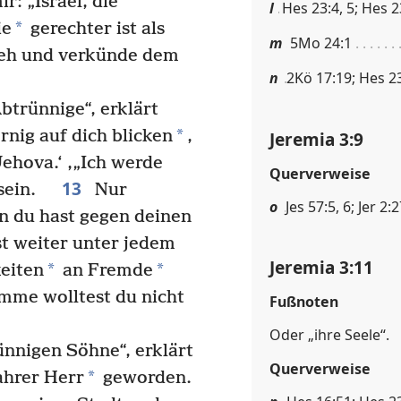
: „Israel, die
l
Hes 23:4, 5; Hes 2
*
ie
gerechter ist als
m
5Mo 24:1
h und verkünde dem
n
2Kö 17:19; Hes 2
Abtrünnige“, erklärt
*
rnig auf dich blicken
,
Jeremia 3:9
Jehova.‘ ‚„Ich werde
Querverweise
13
 sein.
Nur
o
Jes 57:5, 6; Jer 2:
nn du hast gegen deinen
st weiter unter jedem
Jeremia 3:11
*
*
eiten
an Fremde
imme wolltest du nicht
Fußnoten
Oder „ihre Seele“.
ünnigen Söhne“, erklärt
Querverweise
*
ahrer Herr
geworden.