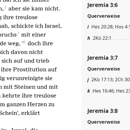
 bat ich sie immer
Jeremia 3:6
j
n,
aber sie kam nicht.
Querverweise
 ihre treulose
ah, schickte ich Israel,
i
Hes 20:28; Hos 4:
l
bruchs
mit einer
h
2Kö 22:1
m
nde weg,
doch ihre
sich davon nicht
Jeremia 3:7
sich auf und trieb
Querverweise
ihre Prostitution auf
ig verunreinigte sie
j
2Kö 17:13; 2Ch 30
 mit Steinen und mit
k
Hes 16:46; Hes 23
 kehrte ihre treulose
em ganzen Herzen zu
Jeremia 3:8
chein‘, erklärt
Querverweise