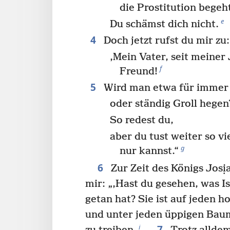
die Prostitution begeh
e
Du schämst dich nicht.
4
Doch jetzt rufst du mir zu:
‚Mein Vater, seit meiner
f
Freund!
5
Wird man etwa für immer 
oder ständig Groll hegen
So redest du,
aber du tust weiter so vi
g
nur kannst.“
6
Zur Zeit des Königs Josị
mir: „‚Hast du gesehen, was Is
getan hat? Sie ist auf jeden 
und unter jeden üppigen Baum
7
i