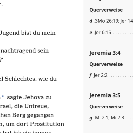
t.
Querverweise
d
3Mo 26:19; Jer 14
e
Jer 6:15
 Jugend bist du mein
nachtragend sein
Jeremia 3:4
?‘
Querverweise
f
Jer 2:2
el Schlechtes, wie du
Jeremia 3:5
h
a
sagte Jehova zu
rael, die Untreue,
Querverweise
hohen Berg gegangen
g
Mi 2:1; Mi 7:3
, um dort Prostitution