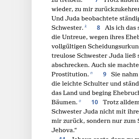
zu treiben.
Trotz alldem
wieder, zu mir zurückzukehre
Und Juda beobachtete ständig
8
k
Schwester.
Als ich das s
die Untreue, wegen ihres Ehe
vollgültigen Scheidungsurku
treulose Schwester Juda ließ 
abschrecken. Auch sie machte 
9
n
Prostitution.
Sie nahm 
die leichte Schulter und ständ
das Land und beging Ehebruch
10
o
Bäumen.
Trotz alldem
Schwester Juda nicht mit ihr
mir zurück, sondern nur zum S
Jehova.“