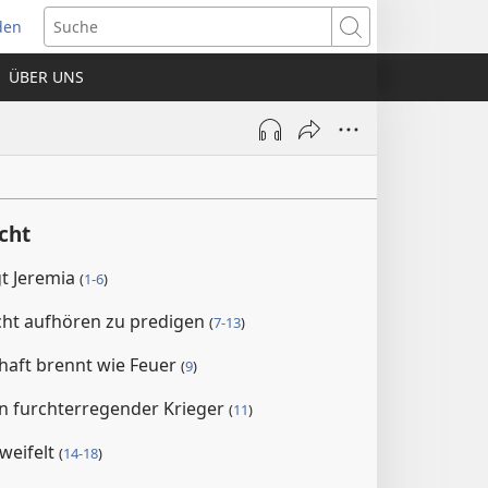
den
net
Suche
es
ÜBER UNS
ter)
cht
t Jeremia
(
1-6
)
cht aufhören zu predigen
(
7-13
)
haft brennt wie Feuer
(
9
)
in furchterregender Krieger
(
11
)
zweifelt
(
14-18
)