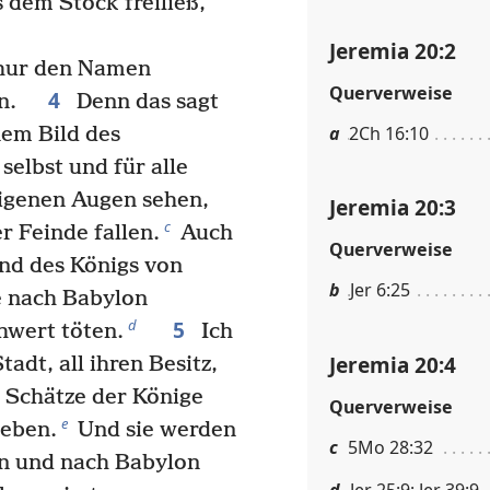
 dem Stock freiließ,
Jeremia 20:2
hhur den Namen
Querverweise
4
en.
Denn das sagt
a
2Ch 16:10
nem Bild des
selbst und für alle
eigenen Augen sehen,
Jeremia 20:3
c
r Feinde fallen.
Auch
Querverweise
and des Königs von
b
Jer 6:25
e nach Babylon
5
d
hwert töten.
Ich
Jeremia 20:4
adt, all ihren Besitz,
e Schätze der Könige
Querverweise
e
geben.
Und sie werden
c
5Mo 28:32
en und nach Babylon
d
Jer 25:9; Jer 39:9