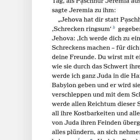
Tag, als Pạschhur Jeremia aus
sagte Jeremia zu ihm:
„Jehova hat dir statt Pạsc
b
‚Schrecken ringsum‘
gegeb
Jehova: ‚Ich werde dich zu ei
Schreckens machen – für dich 
deine Freunde. Du wirst mit 
wie sie durch das Schwert ihre
werde ich ganz Juda in die H
Babylon geben und er wird si
verschleppen und mit dem Sc
werde allen Reichtum dieser St
all ihre Kostbarkeiten und all
von Juda ihren Feinden über
alles plündern, an sich nehm
f