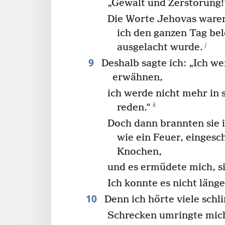
„Gewalt und Zerstörung!
Die Worte Jehovas ware
ich den ganzen Tag bel
j
ausgelacht wurde.
9
Deshalb sagte ich: „Ich we
erwähnen,
ich werde nicht mehr i
k
reden.“
Doch dann brannten sie
wie ein Feuer, eingesc
Knochen,
und es ermüdete mich, s
Ich konnte es nicht länge
10
Denn ich hörte viele sch
Schrecken umringte mic