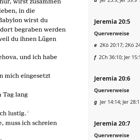
hur, wirst zusammen
leben, in die
Babylon wirst du
Jeremia 20:5
 dort begraben werden
Querverweise
weil du ihnen Lügen
e
2Kö 20:17; 2Kö 24
f
2Ch 36:10; Jer 15:
ehova, und ich habe
n mich eingesetzt
Jeremia 20:6
Querverweise
 Tag lang
g
Jer 14:14; Jer 28:1
i
ch lustig.
Jeremia 20:7
, muss ich schreien
Querverweise