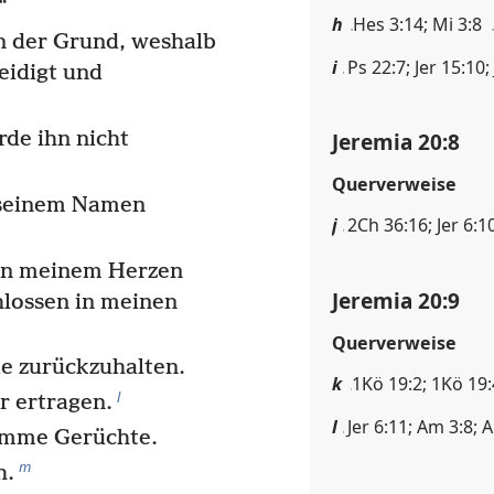
“
h
Hes 3:14; Mi 3:8
n der Grund, weshalb
i
Ps 22:7; Jer 15:10;
eidigt und
rde ihn nicht
Jeremia 20:8
Querverweise
n seinem Namen
j
2Ch 36:16; Jer 6:1
 in meinem Herzen
Jeremia 20:9
hlossen in meinen
Querverweise
ie zurückzuhalten.
k
1Kö 19:2; 1Kö 19:
l
r ertragen.
l
Jer 6:11; Am 3:8; 
limme Gerüchte.
m
h.