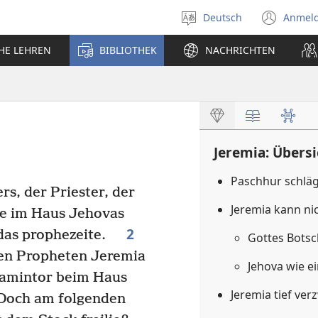
Deutsch
Anmel
Sprache
(öff
auswählen
neu
CHE LEHREN
BIBLIOTHEK
NACHRICHTEN
Fens
Jeremia: Übersi
Paschhur schläg
s, der Priester, der
Jeremia kann ni
te im Haus Jehovas
2
l das prophezeite.
Gottes Botsc
en Propheten Jeremia
Jehova wie e
jamintor beim Haus
Jeremia tief ver
Doch am folgenden