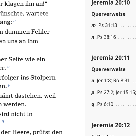
Jeremia 20:10
r klagen ihn an!“
wünschte, wartete
Querverweise
n
ang:
m
Ps 31:13
nen dummen Fehler
n
Ps 38:16
en uns an ihm
Jeremia 20:11
r Seite wie ein
o
er.
Querverweise
folger ins Stolpern
o
Jer 1:8; Rö 8:31
p
en.
p
Ps 27:2; Jer 15:15;
hämt dastehen, weil
q
Ps 6:10
n werden.
ird nicht in
q
.
Jeremia 20:12
der Heere, prüfst den