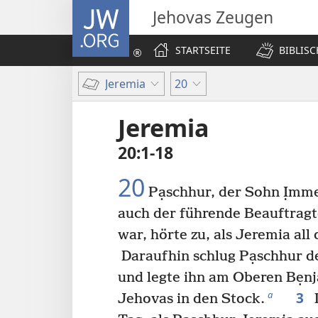
JW.ORG
Jehovas Zeugen
STARTSEITE
BIBLIS
Jeremia
20
Jeremia
20:1-18
20
Pạschhur, der Sohn Ịmmer
auch der führende Beauftrag
war, hörte zu, als Jeremia al
Daraufhin schlug Pạschhur d
und legte ihn am Oberen Bẹn
3
a
Jehovas in den Stock.