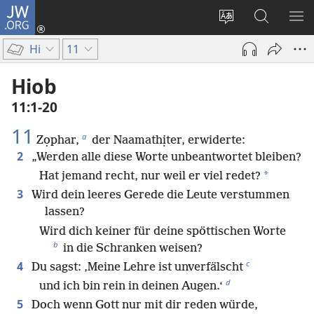
JW.ORG
Anmelden
(öffnet
Websitesprache
Suche
ME
neues
ändern
EI
Hi
11
Fenster)
Hiob
11:1-20
11
a
Zọphar,
der Naamathịter, erwiderte:
2
„Werden alle diese Worte unbeantwortet bleiben?
*
Hat jemand recht, nur weil er viel redet?
3
Wird dein leeres Gerede die Leute verstummen
lassen?
Wird dich keiner für deine spöttischen Worte
b
in die Schranken weisen?
c
4
Du sagst: ‚Meine Lehre ist unverfälscht
d
und ich bin rein in deinen Augen.‘
5
Doch wenn Gott nur mit dir reden würde,