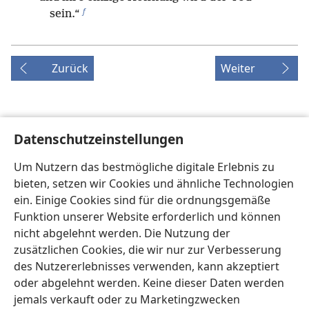
f
sein.“
Zurück
Weiter
Datenschutzeinstellungen
Copyrights für diese Publikation
Copyright
©
2026
Watch Tower Bible and Tract Society of
Um Nutzern das bestmögliche digitale Erlebnis zu
Pennsylvania.
bieten, setzen wir Cookies und ähnliche Technologien
NUTZUNGSBEDINGUNGEN
|
DATENSCHUTZERKLÄRUNG
|
ein. Einige Cookies sind für die ordnungsgemäße
DATENSCHUTZEINSTELLUNGEN
Funktion unserer Website erforderlich und können
nicht abgelehnt werden. Die Nutzung der
zusätzlichen Cookies, die wir nur zur Verbesserung
des Nutzererlebnisses verwenden, kann akzeptiert
oder abgelehnt werden. Keine dieser Daten werden
jemals verkauft oder zu Marketingzwecken