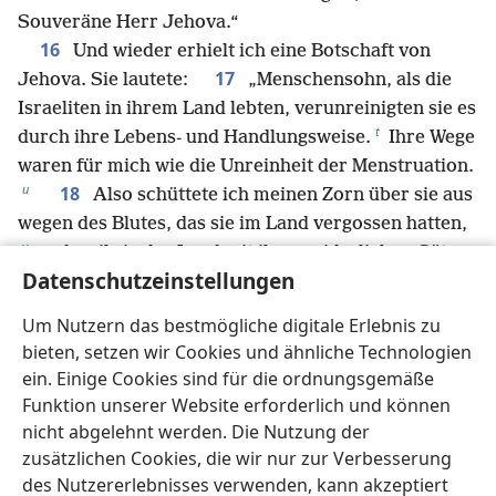
Souveräne Herr Jehova.“
16
Und wieder erhielt ich eine Botschaft von
17
Jehova. Sie lautete:
„Menschensohn, als die
Israeliten in ihrem Land lebten, verunreinigten sie es
t
durch ihre Lebens- und Handlungsweise.
Ihre Wege
waren für mich wie die Unreinheit der Menstruation.
u
18
Also schüttete ich meinen Zorn über sie aus
wegen des Blutes, das sie im Land vergossen hatten,
v
und weil sie das Land mit ihren widerlichen Götzen
Datenschutzeinstellungen
w
19
*
verunreinigten.
Ich zerstreute sie unter
x
die Völker und versprengte sie in die Länder.
Ich
Um Nutzern das bestmögliche digitale Erlebnis zu
sprach über sie das Urteil, das sie für ihre Lebens-
bieten, setzen wir Cookies und ähnliche Technologien
20
und Handlungsweise verdienten.
Doch als sie
ein. Einige Cookies sind für die ordnungsgemäße
zu diesen Völkern kamen, entweihte man meinen
Funktion unserer Website erforderlich und können
y
heiligen Namen,
als man über sie sagte: ‚Sie sind
nicht abgelehnt werden. Die Nutzung der
das Volk Jehovas, mussten aber sein Land
zusätzlichen Cookies, die wir nur zur Verbesserung
21
verlassen.‘
Ich werde zeigen, dass mir etwas
des Nutzererlebnisses verwenden, kann akzeptiert