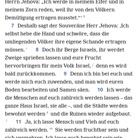
Herrn Jehova: „Ich werde in meinem Eifer und in
meinem Zorn reden, weil ihr von den Völkern
h
Demütigung ertragen musstet.“‘
7
Deshalb sagt der Souveräne Herr Jehova: ‚Ich
selbst hebe die Hand und schwöre, dass die
umliegenden Völker ihre eigene Schande ertragen
i
8
müssen.
Doch ihr Berge Israels, ihr werdet
Zweige sprießen lassen und eure Frucht
j
hervorbringen für mein Volk Israel,
denn es wird
9
bald zurückkommen.
Denn ich bin bei euch und
werde mich euch zuwenden, und man wird euren
10
Boden bearbeiten und Samen säen.
Ich werde
die Menschen auf euch zahlreich werden lassen – das
ganze Haus Israel, sie alle –, und die Städte werden
k
bewohnt werden
und die Ruinen wieder aufgebaut.
l
11
Ja, ich lasse Mensch und Vieh auf euch
m
zahlreich werden.
Sie werden fruchtbar sein und