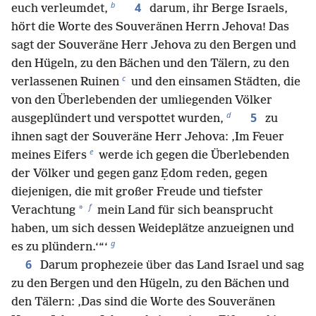
b
4
euch verleumdet,
darum, ihr Berge Israels,
hört die Worte des Souveränen Herrn Jehova! Das
sagt der Souveräne Herr Jehova zu den Bergen und
den Hügeln, zu den Bächen und den Tälern, zu den
c
verlassenen Ruinen
und den einsamen Städten, die
von den Überlebenden der umliegenden Völker
d
5
ausgeplündert und verspottet wurden,
zu
ihnen sagt der Souveräne Herr Jehova: ‚Im Feuer
e
meines Eifers
werde ich gegen die Überlebenden
der Völker und gegen ganz Ẹdom reden, gegen
diejenigen, die mit großer Freude und tiefster
f
*
Verachtung
mein Land für sich beansprucht
haben, um sich dessen Weideplätze anzueignen und
g
es zu plündern.‘“‘
6
Darum prophezeie über das Land Israel und sag
zu den Bergen und den Hügeln, zu den Bächen und
den Tälern: ‚Das sind die Worte des Souveränen