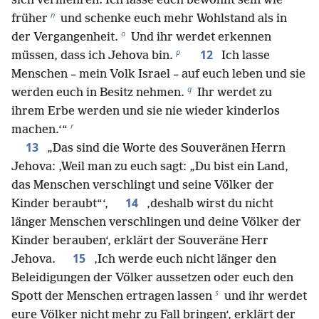
sich vermehren. Ich lasse euch bewohnt sein wie
n
früher
und schenke euch mehr Wohlstand als in
o
der Vergangenheit.
Und ihr werdet erkennen
p
12
müssen, dass ich Jehova bin.
Ich lasse
Menschen – mein Volk Israel – auf euch leben und sie
q
werden euch in Besitz nehmen.
Ihr werdet zu
ihrem Erbe werden und sie nie wieder kinderlos
r
machen.‘“
13
„Das sind die Worte des Souveränen Herrn
Jehova: ‚Weil man zu euch sagt: „Du bist ein Land,
das Menschen verschlingt und seine Völker der
14
Kinder beraubt“‘,
‚deshalb wirst du nicht
länger Menschen verschlingen und deine Völker der
Kinder berauben‘, erklärt der Souveräne Herr
15
Jehova.
‚Ich werde euch nicht länger den
Beleidigungen der Völker aussetzen oder euch den
s
Spott der Menschen ertragen lassen
und ihr werdet
eure Völker nicht mehr zu Fall bringen‘, erklärt der