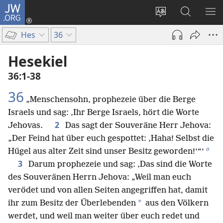
JW.ORG
Anmelden
(öffnet
Websitesprache
Suche
ME
neues
ändern
EI
Hes
36
Fenster)
Hesekiel
36:1-38
36
„Menschensohn, prophezeie über die Berge
Israels und sag: ‚Ihr Berge Israels, hört die Worte
2
Jehovas.
Das sagt der Souveräne Herr Jehova:
„Der Feind hat über euch gespottet: ‚Haha! Selbst die
a
Hügel aus alter Zeit sind unser Besitz geworden!‘“‘
3
Darum prophezeie und sag: ‚Das sind die Worte
des Souveränen Herrn Jehova: „Weil man euch
verödet und von allen Seiten angegriffen hat, damit
*
ihr zum Besitz der Überlebenden
aus den Völkern
werdet, und weil man weiter über euch redet und