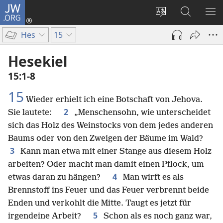
JW.ORG
Anmelden
(öffnet
Websitesprache
Suche
ME
neues
ändern
EI
Hes
15
Fenster)
Hesekiel
15:1-8
15
Wieder erhielt ich eine Botschaft von Jehova.
2
Sie lautete:
„Menschensohn, wie unterscheidet
sich das Holz des Weinstocks von dem jedes anderen
Baums oder von den Zweigen der Bäume im Wald?
3
Kann man etwa mit einer Stange aus diesem Holz
arbeiten? Oder macht man damit einen Pflock, um
4
etwas daran zu hängen?
Man wirft es als
Brennstoff ins Feuer und das Feuer verbrennt beide
Enden und verkohlt die Mitte. Taugt es jetzt für
5
irgendeine Arbeit?
Schon als es noch ganz war,