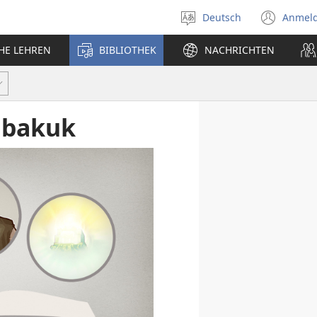
Deutsch
Anmel
Sprache
(öff
auswählen
neu
CHE LEHREN
BIBLIOTHEK
NACHRICHTEN
Fens
abakuk