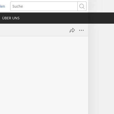
den
net
Suche
es
ÜBER UNS
ter)