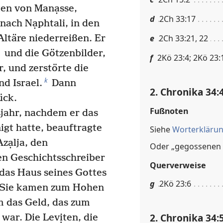
ten von Manạsse,
d
2Ch 33:17
nach Nạphtali, in den
Altäre niederreißen. Er
e
2Ch 33:21, 22
und die Götzenbilder,
f
2Kö 23:4; 2Kö 23:
, und zerstörte die
k
d Israel.
Dann
2. Chronika 34:
ück.
Fußnoten
jahr, nachdem er das
igt hatte, beauftragte
Siehe
Worterkläru
zạlja, den
Oder „gegossenen 
n Geschichtsschreiber
Querverweise
das Haus seines Gottes
g
2Kö 23:6
Sie kamen zum Hohen
m das Geld, das zum
2. Chronika 34:
war. Die Levịten, die