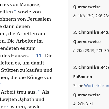
en es von Manạsse,
Querverweise
n
eliten
sowie von
h
1Kö 13:2; 2Kö 23
wohnern von Jerusalem
e dann denen
2. Chronika 34:
ren, die Arbeiten am
en. Die Arbeiter im
Querverweise
endeten es zum
i
2Kö 23:19; 2Ch 30
11
en des Hauses.
Die
ielten es, um damit
2. Chronika 34:
 Stützen zu kaufen und
Fußnoten
uen, die die Könige von
o
Siehe
Worterkläru
p
Arbeit treu aus.
Als
Querverweise
 Levịten Jạhath und
k
2Ch 31:1
q
ter
waren, sowie