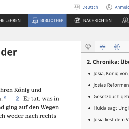
Deutsch
Anmel
Sprache
(öff
auswählen
neu
CHE LEHREN
BIBLIOTHEK
NACHRICHTEN
Fens
 der
2. Chronika: Üb
Josia, König von
Josias Reforme
ahren König und
Gesetzbuch ge
2
b
m.
Er tat, was in
nd ging auf den Wegen
Hulda sagt Ung
ich weder nach rechts
Josia liest dem