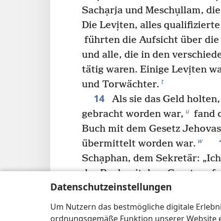
Sachạrja und Meschụllam, die
Die Levịten, alles qualifiziert
führten die Aufsicht über die
und alle, die in den verschie
tätig waren. Einige Levịten 
t
und Torwächter.
14
Als sie das Geld holten
u
gebracht worden war,
fand d
Buch mit dem Gesetz Jehovas
w
übermittelt worden war.
Schạphan, dem Sekretär: „Ic
das Buch mit dem Gesetz gefu
Datenschutzeinstellungen
16
das Buch.
Schạphan bra
zum König und sagte zu ihm: „
Um Nutzern das bestmögliche digitale Erlebnis
was ihnen aufgetragen wurd
ordnungsgemäße Funktion unserer Website erf