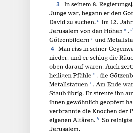
3
In seinem 8. Regierungsja
Junge war, begann er den Got
c
David zu suchen.
Im 12. Jahr
d
*
Jerusalem von den Höhen
,
e
Götzenbildern
und Metallst
4
Man riss in seiner Gegenwa
nieder, und er schlug die Räu
oben darauf waren. Auch zer
*
heiligen Pfähle
, die Götzenb
*
Metallstatuen
. Am Ende war
Staub übrig. Er streute ihn au
ihnen gewöhnlich geopfert ha
verbrannte die Knochen der Pr
h
eigenen Altären.
So reinigte
Jerusalem.