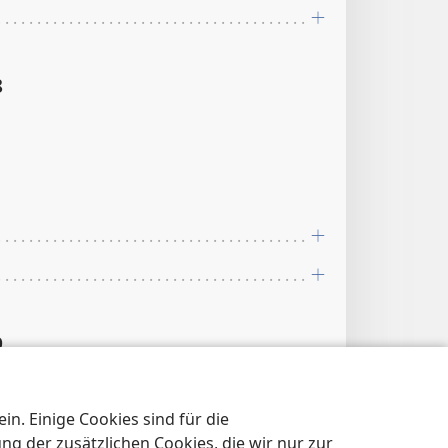
8
9
n. Einige Cookies sind für die
0:18
 der zusätzlichen Cookies, die wir nur zur