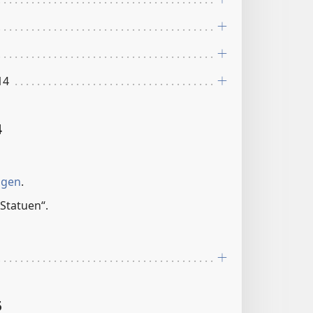
14
4
ngen
.
Statuen“.
5