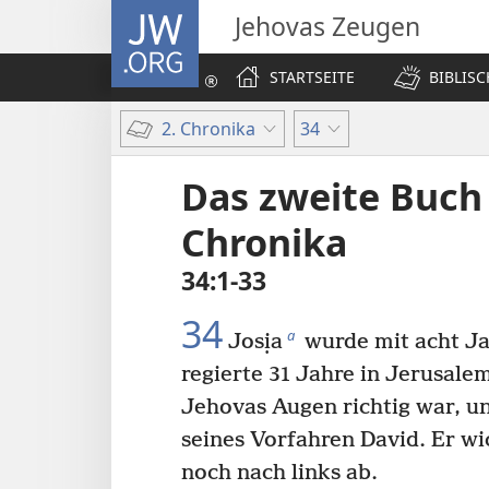
JW.ORG
Jehovas Zeugen
STARTSEITE
BIBLIS
2. Chronika
34
Das zweite Buch
Chronika
34:1-33
34
a
Josịa
wurde mit acht J
regierte 31 Jahre in Jerusale
Jehovas Augen richtig war, u
seines Vorfahren David. Er w
noch nach links ab.