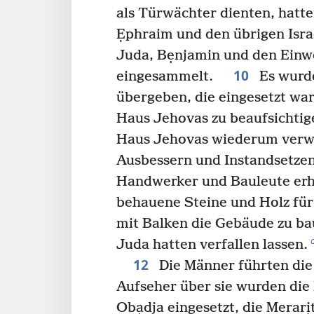
als Türwächter dienten, hatt
Ẹphraim und den übrigen Isra
Juda, Bẹnjamin und den Ein
10
eingesammelt.
Es wurd
übergeben, die eingesetzt wa
Haus Jehovas zu beaufsichtig
Haus Jehovas wiederum verw
Ausbessern und Instandsetz
Handwerker und Bauleute erh
behauene Steine und Holz für
mit Balken die Gebäude zu ba
Juda hatten verfallen lassen.
12
Die Männer führten die 
Aufseher über sie wurden die
Obạdja eingesetzt, die Merarị