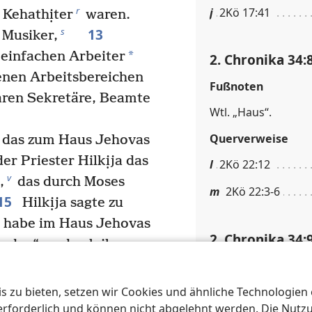
r
j
2Kö 17:41
 Kehathịter
waren.
13
s
e Musiker,
*
 einfachen Arbeiter
2. Chronika 34:
denen Arbeitsbereichen
Fußnoten
waren Sekretäre, Beamte
Wtl. „Haus“.
Querverweise
, das zum Haus Jehovas
er Priester Hilkịja das
l
2Kö 22:12
v
,
das durch Moses
m
2Kö 22:3-6
15
Hilkịja sagte zu
h habe im Haus Jehovas
2. Chronika 34:
nden“, und gab ihm
chte das Buch dann
Querverweise
Deine Diener tun alles,
 zu bieten, setzen wir Cookies und ähnliche Technologien ei
n
2Ch 30:11; 2Ch 3
17
e.
Sie haben das
orderlich und können nicht abgelehnt werden. Die Nutzung