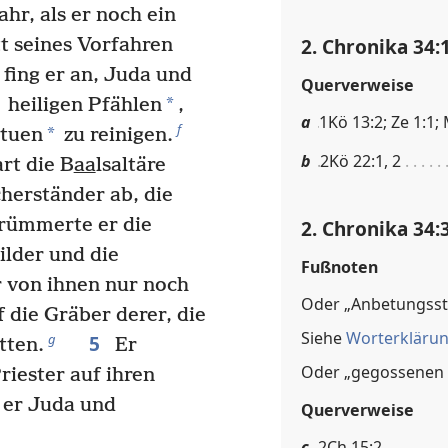
hr, als er noch ein
2. Chronika 34:
t seines Vorfahren
 fing er an, Juda und
Querverweise
*
heiligen Pfählen
,
a
1Kö 13:2; Ze 1:1;
f
*
atuen
zu reinigen.
b
2Kö 22:1, 2
rt die B
aa
lsaltäre
cherständer ab, die
trümmerte er die
2. Chronika 34:
ilder und die
Fußnoten
 von ihnen nur noch
Oder „Anbetungsst
f die Gräber derer, die
Siehe
Worterkläru
5
g
tten.
Er
Oder „gegossenen 
iester auf ihren
 er Juda und
Querverweise
c
2Ch 15:2