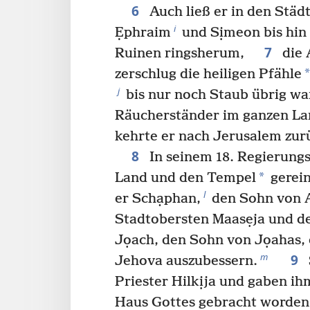
6
Auch ließ er in den Städ
i
Ẹphraim
und Sịmeon bis hin 
7
Ruinen ringsherum,
die 
*
zerschlug die heiligen Pfähle
j
bis nur noch Staub übrig war
Räucherständer im ganzen Lan
kehrte er nach Jerusalem zur
8
In seinem 18. Regierungs
*
Land und den Tempel
gerein
l
er Schạphan,
den Sohn von A
Stadtobersten Maasẹja und de
Jọach, den Sohn von Jọahas, 
9
m
Jehova auszubessern.
Priester Hilkịja und gaben ih
Haus Gottes gebracht worden 