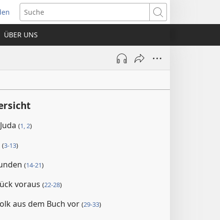
den
net
Suche
es
ÜBER UNS
ter)
ersicht
 Juda
(
1, 2
)
n
(
3-13
)
funden
(
14-21
)
lück voraus
(
22-28
)
 Volk aus dem Buch vor
(
29-33
)