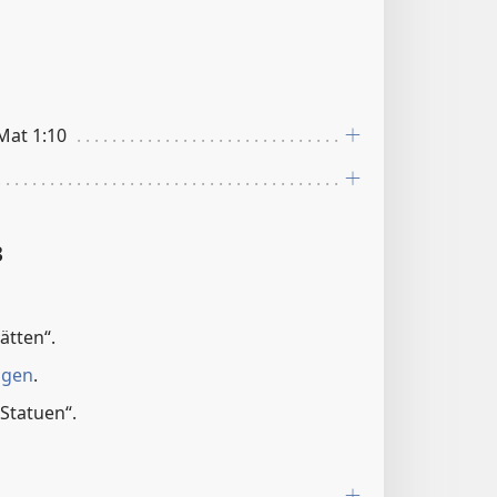
1
 Mat 1:10
3
ätten“.
ngen
.
Statuen“.