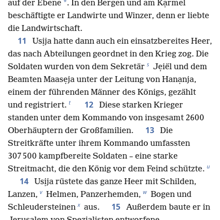
*
auf der Ebene
. In den Bergen und am Kạrmel
beschäftigte er Landwirte und Winzer, denn er liebte
die Landwirtschaft.
11
Usịja hatte dann auch ein einsatzbereites Heer,
das nach Abteilungen geordnet in den Krieg zog. Die
s
Soldaten wurden von dem Sekretär
Jẹiël und dem
Beamten Maasẹja unter der Leitung von Hanạnja,
einem der führenden Männer des Königs, gezählt
t
12
und registriert.
Diese starken Krieger
standen unter dem Kommando von insgesamt 2600
13
Oberhäuptern der Großfamilien.
Die
Streitkräfte unter ihrem Kommando umfassten
307 500 kampfbereite Soldaten – eine starke
u
Streitmacht, die den König vor dem Feind schützte.
14
Usịja rüstete das ganze Heer mit Schilden,
v
w
Lanzen,
Helmen, Panzerhemden,
Bogen und
x
15
Schleudersteinen
aus.
Außerdem baute er in