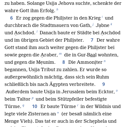
zu haben. Solange Usịja Jehova suchte, schenkte der
h
wahre Gott ihm Erfolg.
i
6
Er zog gegen die Philịster in den Krieg
und
j
k
durchbrach die Stadtmauern von Gath,
Jạbne
l
und Ạschdod.
Danach baute er Städte bei Ạschdod
7
und im übrigen Gebiet der Philịster.
Der wahre
Gott stand ihm auch weiter gegen die Philịster bei
m
sowie gegen die Ạraber,
die in Gur-B
aa
l wohnten,
n
8
und gegen die Mẹunim.
Die Ammonịter
begannen, Usịja Tribut zu zahlen. Er wurde so
außergewöhnlich mächtig, dass sich sein Ruhm
9
schließlich bis nach Ägypten verbreitete.
o
Außerdem baute Usịja in Jerusalem beim Ecktor,
p
beim Taltor
und beim Stützpfeiler befestigte
q
r
10
Türme.
Er baute Türme
in der Wildnis und
*
legte viele Zisternen an
(er besaß nämlich eine
Menge Vieh). Das tat er auch in der Schẹphela und