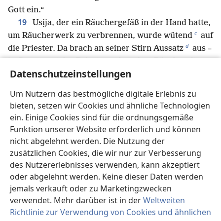
Gott ein.“
19
Usịja, der ein Räuchergefäß in der Hand hatte,
c
um Räucherwerk zu verbrennen, wurde wütend
auf
d
die Priester. Da brach an seiner Stirn Aussatz
aus –
in Gegenwart der Priester neben dem Räucheraltar
Datenschutzeinstellungen
20
im Haus Jehovas.
Als der Oberpriester Asạrja
und die anderen Priester sich ihm zuwandten und
Um Nutzern das bestmögliche digitale Erlebnis zu
den Aussatz an seiner Stirn sahen, trieben sie ihn
bieten, setzen wir Cookies und ähnliche Technologien
von dort hinaus. Er eilte nach draußen, denn Jehova
ein. Einige Cookies sind für die ordnungsgemäße
hatte ihn bestraft.
Funktion unserer Website erforderlich und können
21
König Usịja litt bis zu seinem Tod an Aussatz
nicht abgelehnt werden. Die Nutzung der
e
und wohnte in einem separaten Haus,
denn er
zusätzlichen Cookies, die wir nur zur Verbesserung
durfte das Haus Jehovas nicht mehr betreten. Sein
des Nutzererlebnisses verwenden, kann akzeptiert
oder abgelehnt werden. Keine dieser Daten werden
*
Sohn Jọtham hatte die Aufsicht über den Palast
jemals verkauft oder zu Marketingzwecken
des Königs und sprach für das Volk des Landes
verwendet. Mehr darüber ist in der
Weltweiten
f
Recht.
Richtlinie zur Verwendung von Cookies und ähnlichen
22
Alles Weitere über die Geschichte Usịjas, vom