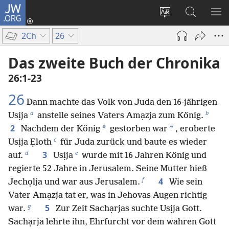
JW.ORG
Anmelden
(öffnet
Websitesprache
Suche
ME
neues
ändern
EI
2Ch
26
Fenster)
Das zweite Buch der Chronika
26:1-23
26
Dann machte das Volk von Juda den 16-jährigen
a
b
Usịja
anstelle seines Vaters Amạzja zum König.
2
*
*
Nachdem der König
gestorben war
, eroberte
c
Usịja Ẹloth
für Juda zurück und baute es wieder
d
e
3
auf.
Usịja
wurde mit 16 Jahren König und
regierte 52 Jahre in Jerusalem. Seine Mutter hieß
f
4
Jechọlja und war aus Jerusalem.
Wie sein
Vater Amạzja tat er, was in Jehovas Augen richtig
g
5
war.
Zur Zeit Sachạrjas suchte Usịja Gott.
Sachạrja lehrte ihn, Ehrfurcht vor dem wahren Gott