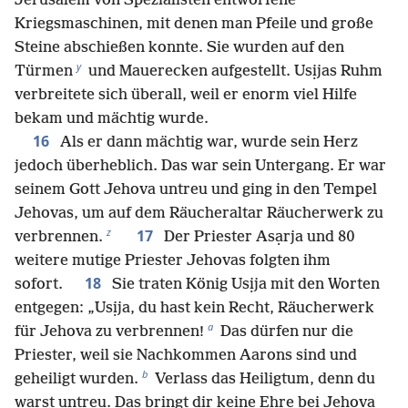
Jerusalem von Spezialisten entworfene
Kriegsmaschinen, mit denen man Pfeile und große
Steine abschießen konnte. Sie wurden auf den
y
Türmen
und Mauerecken aufgestellt. Usịjas Ruhm
verbreitete sich überall, weil er enorm viel Hilfe
bekam und mächtig wurde.
16
Als er dann mächtig war, wurde sein Herz
jedoch überheblich. Das war sein Untergang. Er war
seinem Gott Jehova untreu und ging in den Tempel
Jehovas, um auf dem Räucheraltar Räucherwerk zu
z
17
verbrennen.
Der Priester Asạrja und 80
weitere mutige Priester Jehovas folgten ihm
18
sofort.
Sie traten König Usịja mit den Worten
entgegen: „Usịja, du hast kein Recht, Räucherwerk
a
für Jehova zu verbrennen!
Das dürfen nur die
Priester, weil sie Nachkommen Aarons sind und
b
geheiligt wurden.
Verlass das Heiligtum, denn du
warst untreu. Das bringt dir keine Ehre bei Jehova