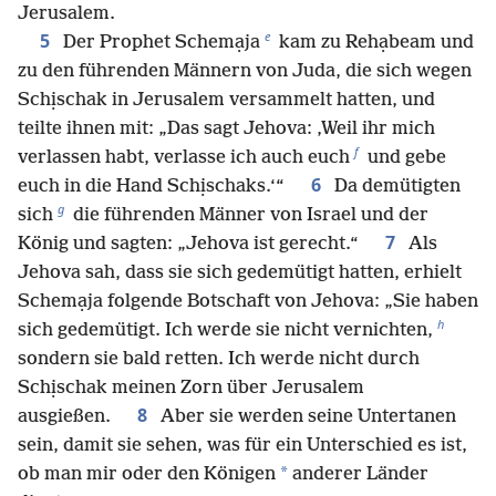
Jerusalem.
e
5
Der Prophet Schemạja
kam zu Rehạbeam und
zu den führenden Männern von Juda, die sich wegen
Schịschak in Jerusalem versammelt hatten, und
teilte ihnen mit: „Das sagt Jehova: ‚Weil ihr mich
f
verlassen habt, verlasse ich auch euch
und gebe
6
euch in die Hand Schịschaks.‘“
Da demütigten
g
sich
die führenden Männer von Israel und der
7
König und sagten: „Jehova ist gerecht.“
Als
Jehova sah, dass sie sich gedemütigt hatten, erhielt
Schemạja folgende Botschaft von Jehova: „Sie haben
h
sich gedemütigt. Ich werde sie nicht vernichten,
sondern sie bald retten. Ich werde nicht durch
Schịschak meinen Zorn über Jerusalem
8
ausgießen.
Aber sie werden seine Untertanen
sein, damit sie sehen, was für ein Unterschied es ist,
*
ob man mir oder den Königen
anderer Länder