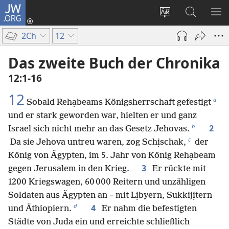
JW.ORG
Anmelden
(öffnet
Websitesprache
Suche
ME
neues
ändern
EI
2Ch
12
Fenster)
Das zweite Buch der Chronika
12:1-16
12
a
Sobald Rehạbeams Königsherrschaft gefestigt
und er stark geworden war, hielten er und ganz
b
2
Israel sich nicht mehr an das Gesetz Jehovas.
c
Da sie Jehova untreu waren, zog Schịschak,
der
König von Ägypten, im 5. Jahr von König Rehạbeam
3
gegen Jerusalem in den Krieg.
Er rückte mit
1200 Kriegswagen, 60 000 Reitern und unzähligen
Soldaten aus Ägypten an – mit Lịbyern, Sukkijịtern
d
4
und Äthiopiern.
Er nahm die befestigten
Städte von Juda ein und erreichte schließlich