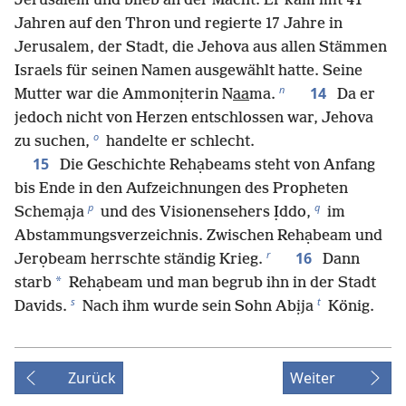
Jerusalem und blieb an der Macht. Er kam mit 41
Jahren auf den Thron und regierte 17 Jahre in
Jerusalem, der Stadt, die Jehova aus allen Stämmen
Israels für seinen Namen ausgewählt hatte. Seine
n
14
Mutter war die Ammonịterin N
aa
ma.
Da er
jedoch nicht von Herzen entschlossen war, Jehova
o
zu suchen,
handelte er schlecht.
15
Die Geschichte Rehạbeams steht von Anfang
bis Ende in den Aufzeichnungen des Propheten
p
q
Schemạja
und des Visionensehers Ịddo,
im
Abstammungsverzeichnis. Zwischen Rehạbeam und
r
16
Jerọbeam herrschte ständig Krieg.
Dann
*
starb
Rehạbeam und man begrub ihn in der Stadt
s
t
Davids.
Nach ihm wurde sein Sohn Abịja
König.
Zurück
Weiter