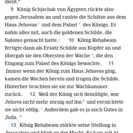
dient.“
9
König Schịschak von Ägypten rückte also
gegen Jerusalem an und raubte die Schätze aus dem
i
*
Haus Jehovas
und dem Palast
des Königs. Er
nahm alles mit, auch die goldenen Schilde, die
j
10
Sạlomo gemacht hatte.
König Rehạbeam
fertigte dann als Ersatz Schilde aus Kupfer an und
*
übergab sie den Obersten der Wache
, die den
11
Eingang zum Palast des Königs bewachte.
Immer wenn der König zum Haus Jehovas ging,
kamen die Wachen herein und trugen die Schilde.
Hinterher brachten sie sie zur Wachkammer
12
zurück.
Weil der König sich demütigte, war
k
Jehova nicht mehr zornig auf ihn
und vernichtete
l
sie nicht völlig.
Außerdem gab es ja auch Gutes in
m
Juda.
13
König Rehạbeam stärkte seine Stellung in