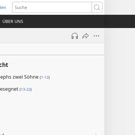
den
net
Suche
es
ÜBER UNS
ter)
cht
osephs zwei Söhne
(
1-12
)
gesegnet
(
13-22
)