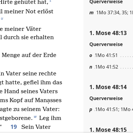
s
Querverweise
Hirte gehütet hat,
ll meiner Not erlöst
m
1Mo 37:34, 35; 
u
e meiner Väter
1. Mose 48:13
 durch sie erhalten
Querverweise
o
1Mo 41:51
e Menge auf der Erde
n
1Mo 41:52
in Vater seine rechte
 hatte, gefiel ihm das
1. Mose 48:14
ie Hand seines Vaters
Querverweise
ims Kopf auf Manạsses
agte zu seinem Vater:
p
1Mo 41:51; 1Mo 
w
Erstgeborene.
Leg ihm
19
f.“
Sein Vater
1. Mose 48:15