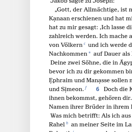
Jakob sagte zu Joseph:
„Gott, der Allmächtige, ist 
Kạnaan erschienen und hat mi
hat zu mir gesagt: ‚Ich lasse 
zahlreich werden. Ich mache 
c
von Völkern
und ich werde d
*
Nachkommen
auf Dauer als 
Deine zwei Söhne, die in Ägy
bevor ich zu dir gekommen bi
Ẹphraim und Manạsse sollen 
6
f
und Sịmeon.
Doch die K
ihnen bekommst, gehören dir.
Namen ihrer Brüder in ihrem E
Was mich betrifft: Als ich au
h
Rahel
an meiner Seite im La
i