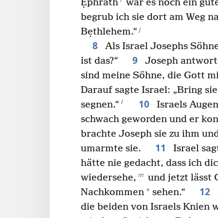
Ẹphrath
war es noch ein gut
begrub ich sie dort am Weg na
j
Bẹthlehem.“
8
Als Israel Josephs Söhne
9
ist das?“
Joseph antworte
sind meine Söhne, die Gott mi
Darauf sagte Israel: „Bring sie 
10
l
segnen.“
Israels Augen
schwach geworden und er konn
brachte Joseph sie zu ihm und
11
umarmte sie.
Israel sag
hätte nie gedacht, dass ich d
m
wiedersehe,
und jetzt lässt
12
*
Nachkommen
sehen.“
die beiden von Israels Knien 