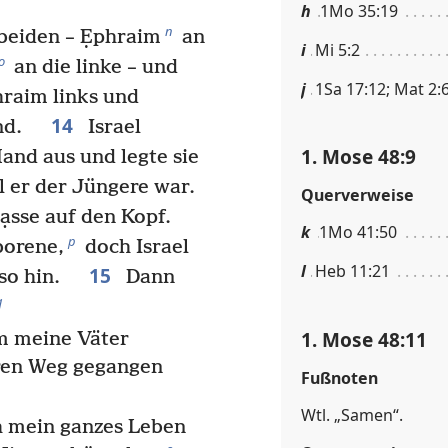
h
1Mo 35:19
n
beiden – Ẹphraim
an
i
Mi 5:2
o
an die linke – und
j
1Sa 17:12; Mat 2:
hraim links und
14
tand.
Israel
1. Mose 48:9
Hand aus und legte sie
 er der Jüngere war.
Querverweise
ạsse auf den Kopf.
k
1Mo 41:50
p
borene,
doch Israel
l
Heb 11:21
15
h so hin.
Dann
q
1. Mose 48:11
m meine Väter
ren Weg gegangen
Fußnoten
Wtl. „Samen“.
h mein ganzes Leben