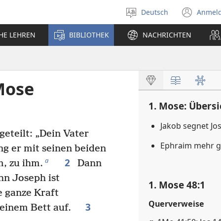
Deutsch
Anmel
Sprache
(öff
auswählen
neu
CHE LEHREN
BIBLIOTHEK
NACHRICHTEN
Fens
Mose
1. Mose: Übersi
Jakob segnet J
eteilt: „Dein Vater
Ephraim mehr 
ng er mit seinen beiden
2
a
, zu ihm.
Dann
hn Joseph ist
1. Mose 48:1
 ganze Kraft
Querverweise
3
 seinem Bett auf.