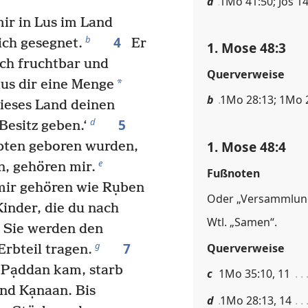
a
1Mo 41:50; Jos 14
mir in Lus im Land
4
b
ch gesegnet.
Er
1. Mose 48:3
dich fruchtbar und
Querverweise
*
aus dir eine Menge
b
1Mo 28:13; 1Mo 2
ieses Land deinen
5
d
Besitz geben.‘
1. Mose 48:4
pten geboren wurden,
e
n, gehören mir.
Fußnoten
mir gehören wie Rụben
Oder „Versammlun
inder, die du nach
Wtl. „Samen“.
 Sie werden den
7
g
Querverweise
rbteil tragen.
s Pạddan kam, starb
c
1Mo 35:10, 11
nd Kạnaan. Bis
d
1Mo 28:13, 14