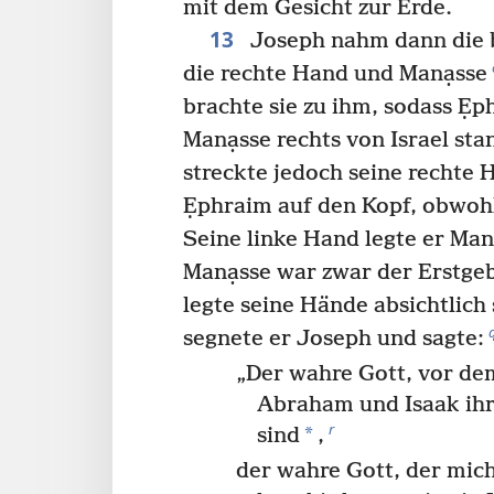
mit dem Gesicht zur Erde.
13
Joseph nahm dann die 
die rechte Hand und Manạsse
brachte sie zu ihm, sodass Ẹp
Manạsse rechts von Israel s
streckte jedoch seine rechte 
Ẹphraim auf den Kopf, obwohl
Seine linke Hand legte er Man
Manạsse war zwar der Erstge
legte seine Hände absichtlic
segnete er Joseph und sagte:
„Der wahre Gott, vor de
Abraham und Isaak ih
r
*
sind
,
der wahre Gott, der mic