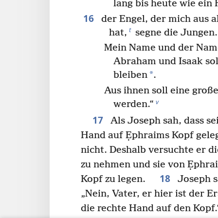
lang bis heute wie ein 
16
der Engel, der mich aus a
t
hat,
segne die Jungen.
Mein Name und der Nam
Abraham und Isaak soll
*
bleiben
.
Aus ihnen soll eine groß
v
werden.“
17
Als Joseph sah, dass se
Hand auf Ẹphraims Kopf gelegt
nicht. Deshalb versuchte er d
zu nehmen und sie von Ẹphra
18
Kopf zu legen.
Joseph s
„Nein, Vater, er hier ist der 
die rechte Hand auf den Kop