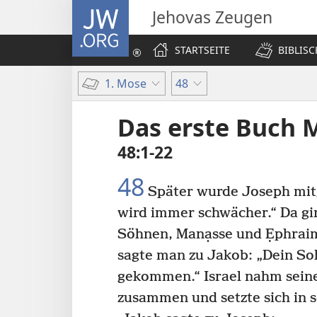
JW.ORG
Jehovas Zeugen
STARTSEITE
BIBLIS
1. Mose
48
Das erste Buch 
48:1-22
48
Später wurde Joseph mitg
wird immer schwächer.“ Da gi
Söhnen, Manạsse und Ẹphraim
sagte man zu Jakob: „Dein So
gekommen.“ Israel nahm seine
zusammen und setzte sich in