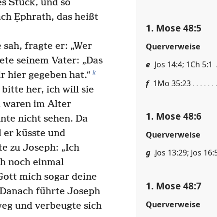
es Stück, und so
ch Ẹphrath, das heißt
1. Mose 48:5
 sah, fragte er: „Wer
Querverweise
te seinem Vater: „Das
e
Jos 14:4; 1Ch 5:1
k
r hier gegeben hat.“
f
1Mo 35:23
bitte her, ich will sie
 waren im Alter
1. Mose 48:6
te nicht sehen. Da
 er küsste und
Querverweise
te zu Joseph: „Ich
g
Jos 13:29; Jos 16:
ich noch einmal
 Gott mich sogar deine
1. Mose 48:7
Danach führte Joseph
Querverweise
weg und verbeugte sich