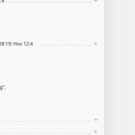
:4
8:19; Hos 12:4
g“.