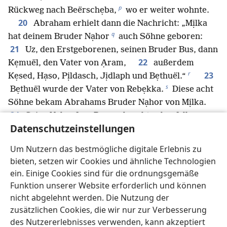
p
Rückweg nach Beërschẹba,
wo er weiter wohnte.
20
Abraham erhielt dann die Nachricht: „Mịlka
q
hat deinem Bruder Nạhor
auch Söhne geboren:
21
Uz, den Erstgeborenen, seinen Bruder Bus, dann
22
Kẹmuël, den Vater von Ạram,
außerdem
r
23
Kẹsed, Hạso, Pịldasch, Jịdlaph und Bẹthuël.“
s
Bẹthuël wurde der Vater von Rebẹkka.
Diese acht
Söhne bekam Abrahams Bruder Nạhor von Mịlka.
24
Seine Nebenfrau Reụma brachte ebenfalls
Datenschutzeinstellungen
Söhne zur Welt: Tẹbach, Gạham, Tạhasch und
M
aa
cha.
Um Nutzern das bestmögliche digitale Erlebnis zu
bieten, setzen wir Cookies und ähnliche Technologien
ein. Einige Cookies sind für die ordnungsgemäße
Zurück
Weiter
Funktion unserer Website erforderlich und können
nicht abgelehnt werden. Die Nutzung der
zusätzlichen Cookies, die wir nur zur Verbesserung
des Nutzererlebnisses verwenden, kann akzeptiert