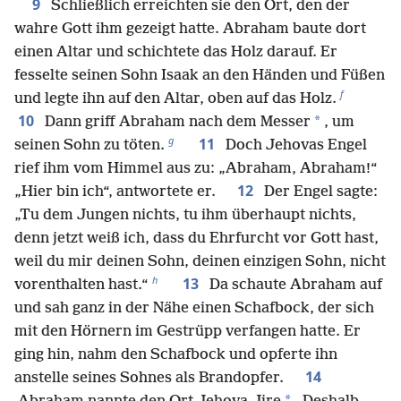
9
Schließlich erreichten sie den Ort, den der
wahre Gott ihm gezeigt hatte. Abraham baute dort
einen Altar und schichtete das Holz darauf. Er
fesselte seinen Sohn Isaak an den Händen und Füßen
f
und legte ihn auf den Altar, oben auf das Holz.
10
*
Dann griff Abraham nach dem Messer
, um
g
11
seinen Sohn zu töten.
Doch Jehovas Engel
rief ihm vom Himmel aus zu: „Abraham, Abraham!“
12
„Hier bin ich“, antwortete er.
Der Engel sagte:
„Tu dem Jungen nichts, tu ihm überhaupt nichts,
denn jetzt weiß ich, dass du Ehrfurcht vor Gott hast,
weil du mir deinen Sohn, deinen einzigen Sohn, nicht
h
13
vorenthalten hast.“
Da schaute Abraham auf
und sah ganz in der Nähe einen Schafbock, der sich
mit den Hörnern im Gestrüpp verfangen hatte. Er
ging hin, nahm den Schafbock und opferte ihn
14
anstelle seines Sohnes als Brandopfer.