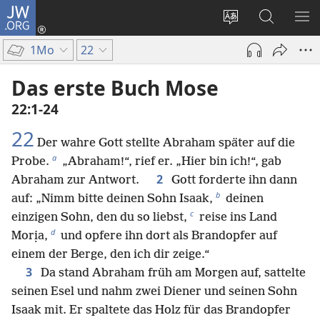
JW.ORG
Anmelden
(öffnet
Websitesprache
Suche
ME
neues
ändern
EI
1Mo
22
Fenster)
Das erste Buch Mose
22:1-24
22
Der wahre Gott stellte Abraham später auf die
a
Probe.
„Abraham!“, rief er. „Hier bin ich!“, gab
2
Abraham zur Antwort.
Gott forderte ihn dann
b
auf: „Nimm bitte deinen Sohn Isaak,
deinen
c
einzigen Sohn, den du so liebst,
reise ins Land
d
Morịa,
und opfere ihn dort als Brandopfer auf
einem der Berge, den ich dir zeige.“
3
Da stand Abraham früh am Morgen auf, sattelte
seinen Esel und nahm zwei Diener und seinen Sohn
Isaak mit. Er spaltete das Holz für das Brandopfer