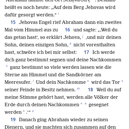
*
Abraham nannte den Ort Jehọva-Jirẹ
. Deshalb
heißt es noch heute: „Auf dem Berg Jehovas wird
i
dafür gesorgt werden.“
15
Jehovas Engel rief Abraham dann ein zweites
16
Mal vom Himmel aus zu
und sagte: „‚Weil du
j
das getan hast‘, so erklärt Jehova,
‚und mir deinen
k
Sohn, deinen einzigen Sohn,
nicht vorenthalten
17
hast, schwöre ich bei mir selbst:
Ich werde
dich ganz bestimmt segnen und deine Nachkommen
*
ganz bestimmt so viele werden lassen wie die
Sterne am Himmel und die Sandkörner am
l
*
*
Meeresufer.
Und dein Nachkomme
wird das Tor
m
18
seiner Feinde in Besitz nehmen.
Weil du auf
meine Stimme gehört hast, werden alle Völker der
n
*
Erde durch deinen Nachkommen
gesegnet
o
*
werden
.‘“
19
Danach ging Abraham wieder zu seinen
Dienern, und sie machten sich zusammen auf den